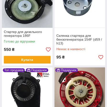
Стартер для дизельного
генератора 186F
Склянка стартера для
бензогенератора 154F (d59 /
Готово до відправки
h13)
550
Немає в наявності
₴
95
₴
Купити
Топ продажів
Подарунок
Подарунок