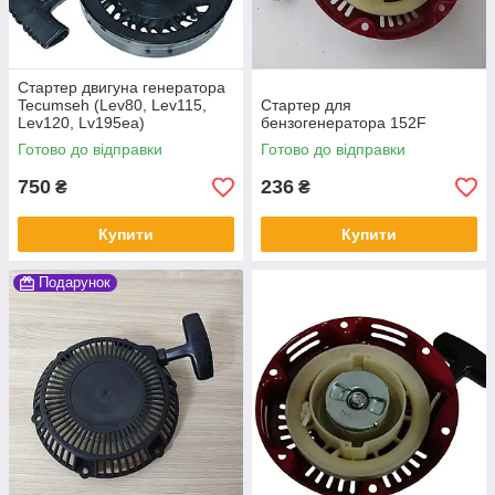
Стартер двигуна генератора
Tecumseh (Lev80, Lev115,
Стартер для
Lev120, Lv195ea)
бензогенератора 152F
Готово до відправки
Готово до відправки
750
236
₴
₴
Купити
Купити
Подарунок