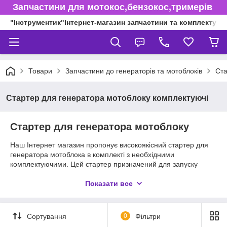
Запчастини для мотокос,бензокос,тримерів
"Інструментик"Інтернет-магазин запчастини та комплектуючі
Товари
Запчастини до генераторів та мотоблоків
Ста
Стартер для генератора мотоблоку комплектуючі
Стартер для генератора мотоблоку
Наш Інтернет магазин пропонує високоякісний стартер для
генератора мотоблока в комплекті з необхідними
комплектуючими. Цей стартер призначений для запуску
генератора та відрізняється надійністю та довговічністю.
Показати все
Наш стартер для генератора є ідеальним вибором для тих,
хто шукає надійний і ефективний спосіб запуску свого
генератора. Ми пропонуємо лише якісні комплектуючі, щоб
Сортування
0
Фільтри
гарантувати довговічність та надійність нашого продукту.