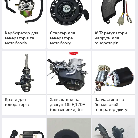
Приємних покупок!!!
Карбюратор для
Стартер для
AVR регулятори
генераторів та
генератора
напруги для
мотоблоків
мотоблоку
генераторів
комплектуючі
комплектуючі
Крани для
Запчастини на
Запчастини на
генераторів
двигун 168F,170F
бензиновий
(бензиновий, 6.5 -
генератор двигун
7 л.с.)
188F, 190F, 192F