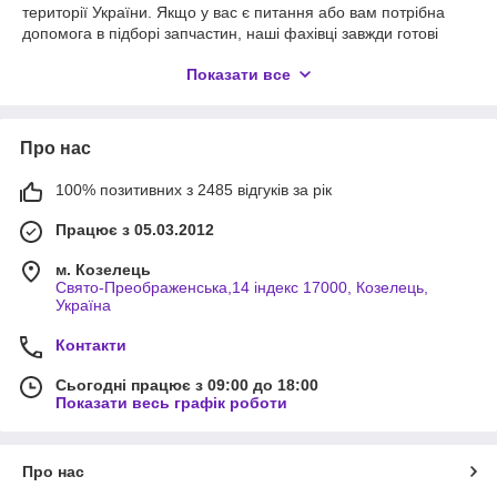
території України. Якщо у вас є питання або вам потрібна
допомога в підборі запчастин, наші фахівці завжди готові
допомогти вам з вибором правильних компонентів для вашої
Показати все
електростанції.
Проблеми, які можуть виникнути у бензогенератора,
включають:
Про нас
1. Не запускається бензогенератор:
Ця проблема може
бути пов'язана з іскруванням, поганим паливним насосом
100% позитивних з 2485 відгуків за рік
або іншими факторами. У нашому магазині ви можете
придбати запчастини для системи запуску, такі як свічки
Працює з 05.03.2012
запалювання та стартери.
м. Козелець
2. Втрати потужності:
Якщо бензогенератор не надає
Свято-Преображенська,14 індекс 17000, Козелець,
достатньої потужності, це може бути викликано залишками
Україна
забруднень у системі пального або проблемами з
генератором електроенергії. У нашому асортименті є фільтри
Контакти
повітря та запчастини для генератора.
3. Висока викиди чи шум:
Сьогодні працює з 09:00 до 18:00
Бензогенератори повинні
Показати весь графік роботи
працювати тихо та ефективно. Вищі рівні шуму або викидів
можуть бути результатом проблем з вихлопною системою
або двигуном. У нашому магазині ви знайдете запчастини
для виправлення цих проблем.
Про нас