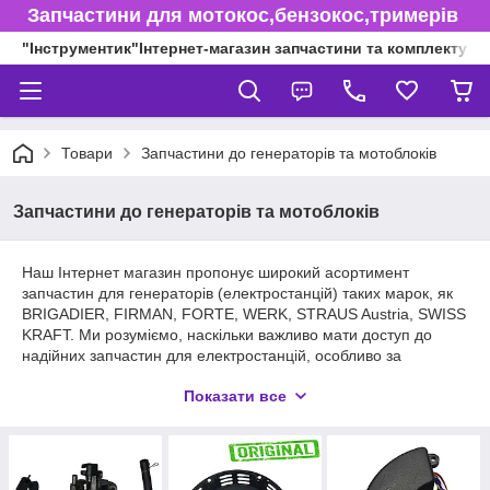
Запчастини для мотокос,бензокос,тримерів
"Інструментик"Інтернет-магазин запчастини та комплектуючі
Товари
Запчастини до генераторів та мотоблоків
Запчастини до генераторів та мотоблоків
Наш Інтернет магазин пропонує широкий асортимент
запчастин для генераторів (електростанцій) таких марок, як
BRIGADIER, FIRMAN, FORTE, WERK, STRAUS Austria, SWISS
KRAFT. Ми розуміємо, наскільки важливо мати доступ до
надійних запчастин для електростанцій, особливо за
відсутності централізованої електромережі.
Показати все
У нас ви знайдете всі необхідні запчастини для генераторів,
включаючи генератори, стартери, акумулятори, фільтри,
ремені, свічки та інші компоненти. Ми пропонуємо лише
якісні запчастини від надійних виробників, які гарантують
тривалий термін служби та надійність вашої електростанції.