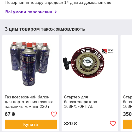
Повернення товару впродовж 14 днів за домовленістю
Всі умови повернення
З цим товаром також замовляють
Газ всесезонний балон
Стартер для
Стар
для портативних газових
бензогенератора
бенз
пальників кемпінг 220 г
168F/170FITAL
168
67
350
₴
320
₴
Купити