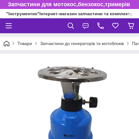
Запчастини для мотокос,бензокос,тримерів
"Інструментик"Інтернет-магазин запчастини та комплектуючі
Товари
Запчастини до генераторів та мотоблоків
Пал