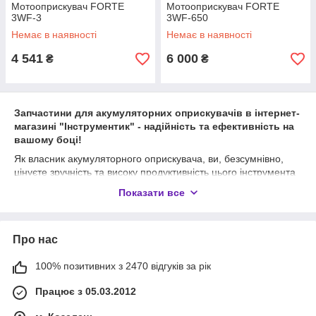
Мотооприскувач FORTE
Мотооприскувач FORTE
3WF-3
3WF-650
Немає в наявності
Немає в наявності
4 541
6 000
₴
₴
Запчастини для акумуляторних оприскувачів в інтернет-
магазині "Інструментик" - надійність та ефективність на
вашому боці!
Як власник акумуляторного оприскувача, ви, безсумнівно,
цінуєте зручність та високу продуктивність цього інструмента
у сільському господарстві чи садовому господарстві. Проте,
Показати все
подібно до будь-якого іншого обладнання, іноді воно
потребує обслуговування та заміни деяких компонентів. У
такому разі наш інтернет-магазин "Інструментик" - ваша
Про нас
надійна точка підтримки.
Ми маємо широкий асортимент запчастин для
100% позитивних з 2470 відгуків за рік
акумуляторних оприскувачів
, які допоможуть вам
підтримувати вашу техніку в ідеальному робочому стані.
Працює з 05.03.2012
Незалежно від моделі вашого оприскувача, у нас є все
необхідне для його обслуговування та покращення