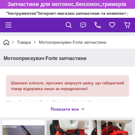
Запчастини для мотокос,бензокос,тримерів
"Інструментик"Інтернет-магазин запчастини та комплектуючі
Товари
Мотооприскувач Forte запчастини
Мотооприскувач Forte запчастини
Шановні клієнти, просимо звернути увагу, що габаритний
товар відправка лише за передплатою!
Мотообризкувач Forte (Форте) ― Купити Мотоорискувач
Forte (Форте)
Показати все
Мотооприскувач FORTE (Форте). Інтернет магазин
"Інструментик"
Мотооприскувач Форте є ефективним засобом для