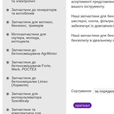
та электропил
асортименті представлені
вашого інструменту.
Запчастини до генераторів
та мотоблоків
Наші запчастини для бенз
шестерні, сопла, фільтри
Запчастини для мотокос,
бензокос, тримерів
забезпечує їх довговічніст
Мотозапчастини для
Наші запчастини для бен
скутера, мопеда,
бензопилу в ідеальному с
мотоцикла
Запчастини до
бетонозмішувача AgriMotor
Запчастини до
бетонозмішувачів Forte,
Werk, РОСТЕХ
Запчастини до
бетономішалки Limex
(Хорватія)
Запчастини для
мотокультиватора
Szentkiraly
оригінал
Запчастини та
комплектуючі для