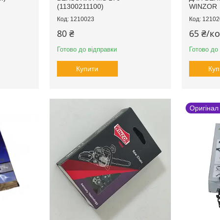
(11300211100)
WINZOR
1210023
12102
80 ₴
65 ₴/к
Готово до відправки
Готово до
Купити
Куп
Оригінал