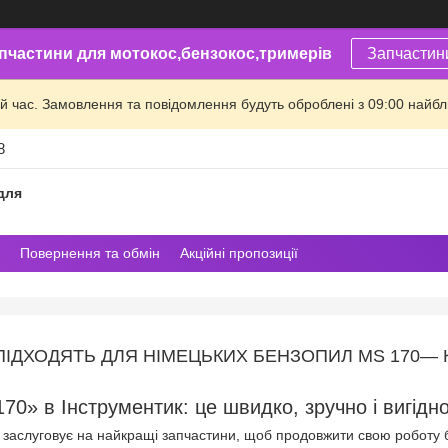
пчастини для мотокос,бензокос,тримерів
Запчастин
й час. Замовлення та повідомлення будуть оброблені з 09:00 найбли
8
для
Повернення та обмін
Акційні пропозиції
ПІДХОДЯТЬ ДЛЯ НІМЕЦЬКИХ БЕНЗОПИЛ MS 170—
70» в Інструментик: це швидко, зручно і вигідн
аслуговує на найкращі запчастини, щоб продовжити свою роботу без