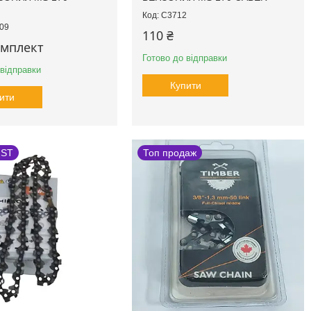
C3712
09
110 ₴
омплект
Готово до відправки
 відправки
Купити
ити
 ST
Топ продаж