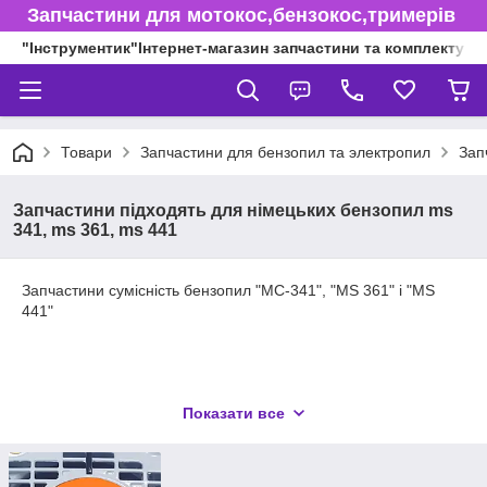
Запчастини для мотокос,бензокос,тримерів
"Інструментик"Інтернет-магазин запчастини та комплектуючі
Товари
Запчастини для бензопил та электропил
Зап
Запчастини підходять для німецьких бензопил ms
341, ms 361, ms 441
Запчастини сумісність бензопил "МС-341", "MS 361" і "MS
441"
Показати все
Купимо тільки оригінальні бензопили MS 361 та нові
оригінальні запчастини: шини, ланцюги, ЦПГ, карбюратори,
стартери. Розглянемо складські залишки, без коробки або не
повної комплектації. Пишіть у Вібер або телефонуйте