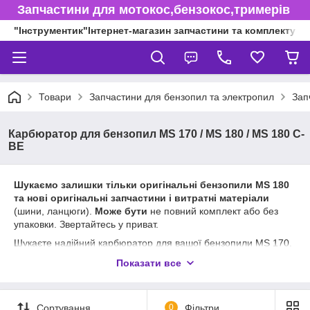
Запчастини для мотокос,бензокос,тримерів
"Інструментик"Інтернет-магазин запчастини та комплектуючі
Товари
Запчастини для бензопил та электропил
Зап
Карбюратор для бензопил MS 170 / MS 180 / MS 180 C-
BE
Шукаємо залишки тільки оригінальні бензопили MS 180
та нові оригінальні запчастини і витратні матеріали
(шини, ланцюги).
Може бути
не повний комплект або без
упаковки. Звертайтесь у приват.
Шукаєте надійний карбюратор для вашої бензопили MS 170,
MS 180 або MS 180 C-BE? Інтернет-магазин "Інструментик"
Показати все
пропонує широкий асортимент карбюраторів, розроблених
спеціально для цих моделей. Карбюратор — це ключова
деталь, що відповідає за змішування палива та повітря в
Сортування
0
Фільтри
оптимальних пропорціях для ефективної роботи двигуна.