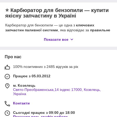
⭐ Карбюратор для бензопили — купити
якісну запчастину в Україні
Карбюратор для бензопили — це одна з
ключових
запчастин паливної системи
, яка відповідає за
правильне
змішування бензину з повітрям
перед подачею в двигун.
Показати все
Саме від коректної роботи карбюратора залежить
старт,
потужність, економічність та стабільність роботи
двигуна бензопили
.
Про нас
Наш інтернет‑магазин пропонує широкий асортимент
карбюраторів до бензопил
різних марок і моделей. Ви
100% позитивних з 2485 відгуків за рік
можете підібрати деталь як для
побутових, так і для
професійних пилок
, включно з оригінальними та
Працює з 05.03.2012
високоякісними аналогами.
🔧 Для чого потрібен карбюратор
м. Козелець
Свято-Преображенська,14 індекс 17000, Козелець,
Карбюратор створює
правильну паливно‑повітряну
Україна
суміш
, необхідну для нормальної роботи двигуна. Якщо
Контакти
карбюратор працює неправильно — двигун може:
не запускатися або гальмувати;
Сьогодні працює з 09:00 до 18:00
Показати весь графік роботи