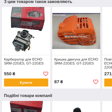
З цим товаром також замовляють
Карбюратор для ECHO
Кришка двигуна для ECHO
Пові
SRM-22GES, GT-22GES
SRM-22GES, GT-22GES
ECH
22GE
550
271
₴
87
₴
Купити
Подібні товари компанії