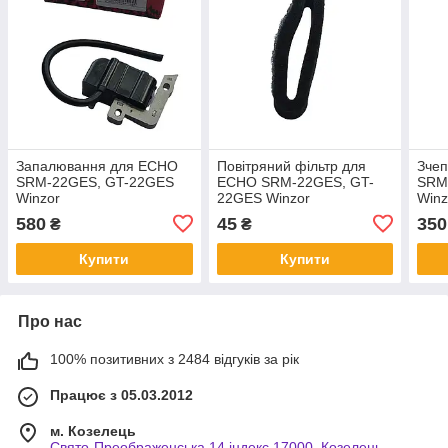
Запалювання для ECHO
Повітряний фільтр для
Зче
SRM-22GES, GT-22GES
ECHO SRM-22GES, GT-
SRM
Winzor
22GES Winzor
Winz
580
45
350
₴
₴
Купити
Купити
Про нас
100% позитивних з 2484 відгуків за рік
Працює з 05.03.2012
м. Козелець
Свято-Преображенська,14 індекс 17000, Козелець,