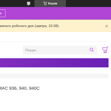
Кошик
и
жчого робочого дня (завтра, 10.08).
C 936, 940, 940C