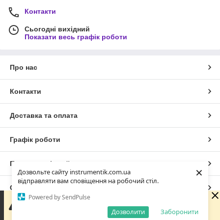
Контакти
Сьогодні вихідний
Показати весь графік роботи
Про нас
Контакти
Доставка та оплата
Графік роботи
Повна версія сайту
×
Дозвольте сайту instrumentik.com.ua
відправляти вам сповіщення на робочий стіл.
Сайт створено на маркетплейсі
Prom.ua
Powered by SendPulse
Зараз у компанії неробочий час. Замовлення та
повідомлення будуть оброблені з 09:00 найближчого
Дозволити
Заборонити
Політика конфіденційності
робочого дня (завтра, 10.08).