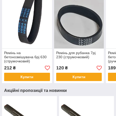
Ремінь на
Ремінь для рубанка 7pj
Ремі
бетонозмішувача 6pj 630
230 (струмочковий)
бето
(струмочковий)
(руч
212
120
189
₴
₴
Купити
Купити
Акційні пропозиції та новинки