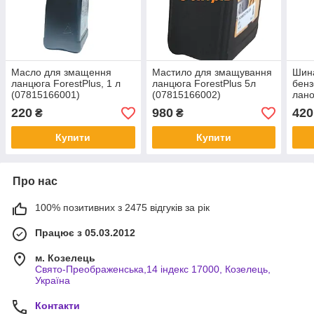
Масло для змащення
Мастило для змащування
Шина
ланцюга ForestPlus, 1 л
ланцюга ForestPlus 5л
бенз
(07815166001)
(07815166002)
лано
220
980
420
₴
₴
Купити
Купити
Про нас
100% позитивних з 2475 відгуків за рік
Працює з 05.03.2012
м. Козелець
Свято-Преображенська,14 індекс 17000, Козелець,
Україна
Контакти