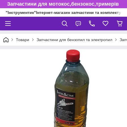
Запчастини для мотокос,бензокос,тримерів
"Інструментик"Інтернет-магазин запчастини та комплектуючі
Товари
Запчастини для бензопил та электропил
Зап