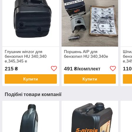
Глушник winzor для
Поршень AIP для
Шпил
бензопил HU 340,340
бензопил HU 340,340e
бенз
e,345,345 e
e,34
215
491
110
₴
₴/комплект
Купити
Купити
Подібні товари компанії