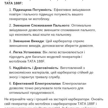
ТАТА 188F:
Підвищена Потужність
: Ефективне змішування
повітря і пального підвищує потужність вашого
генератора чи мотоблоку.
Зменшене Споживання Пального
: Оптимальне
змішування дозволяє зменшити споживання пального,
що економить ваші кошти на пальному.
Зменшене Викиди
: Цей карбюратор сприяє
зменшенню викидів, допомагаючи зберегти довкілля.
Легка Установка
: Він легко встановлюється і
підходить для багатьох моделей генераторів і
мотоблоків ТАТА 188F.
Надійність і Довговічність
: Виготовлений з
високоякісних матеріалів, цей карбюратор стійкий до
зносу і гарантує тривалу службу.
Ефективний Електроклапан
: Електроклапан
дозволяє точно регулювати потік пального для
оптимальної продуктивності.
Не втрачайте часу і грошей на застарілі карбюратори. Оновіть
свій генератор або мотоблок з карбюратором ТАТА 188F і