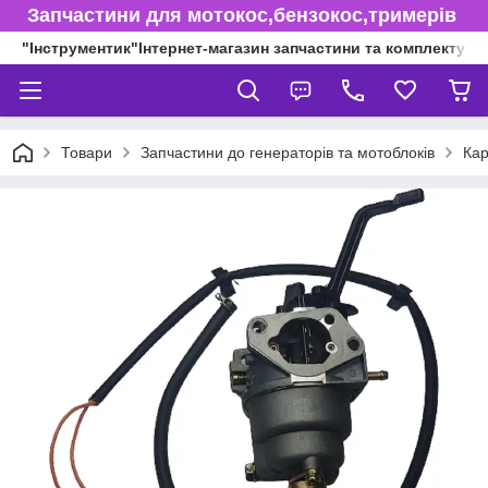
Запчастини для мотокос,бензокос,тримерів
"Інструментик"Інтернет-магазин запчастини та комплектуючі
Товари
Запчастини до генераторів та мотоблоків
Кар