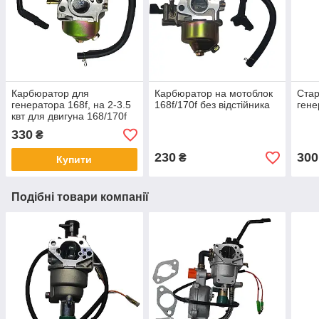
Карбюратор для
Карбюратор на мотоблок
Стар
генератора 168f, на 2-3.5
168f/170f без відстійника
гене
квт для двигуна 168/170f
330
₴
230
300
₴
Купити
Подібні товари компанії