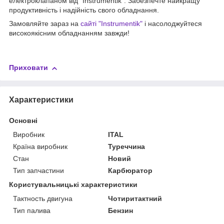
електроклапаном від "Instrumentik". Забезпечте найкращу
продуктивність і надійність свого обладнання.
Замовляйте зараз на
сайті "Instrumentik"
і насолоджуйтеся
високоякісним обладнанням завжди!
Приховати
Характеристики
Основні
Виробник
ITAL
Країна виробник
Туреччина
Стан
Новий
Тип запчастини
Карбюратор
Користувальницькі характеристики
Тактность двигуна
Чотиритактний
Тип палива
Бензин