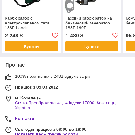
Карбюратор с
Газовий карбюратор на
Кому
електроклапаном тата
бензиновий генератор
бенз
188F Loncin
188F 190F
2 248
1 480
95
₴
₴
Купити
Купити
Про нас
100% позитивних з 2482 відгуків за рік
Працює з 05.03.2012
м. Козелець
Свято-Преображенська,14 індекс 17000, Козелець,
Україна
Контакти
Сьогодні працює з 09:00 до 18:00
Показати весь графік роботи