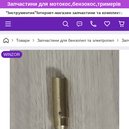
Запчастини для мотокос,бензокос,тримерів
"Інструментик"Інтернет-магазин запчастини та комплектуючі
Товари
Запчастини для бензопил та электропил
Зап
WINZOR