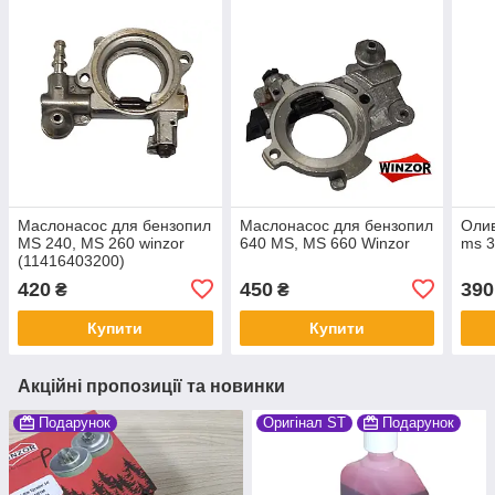
Маслонасос для бензопил
Маслонасос для бензопил
Олив
MS 240, MS 260 winzor
640 MS, MS 660 Winzor
ms 3
(11416403200)
420
450
390
₴
₴
Купити
Купити
Акційні пропозиції та новинки
Подарунок
Оригінал ST
Подарунок