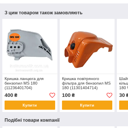
З цим товаром також замовляють
Кришка ланцюга для
Кришка повітряного
Шайб
бензопил MS 180
фільтра для бензопил MS
кіль
(11236401704)
180 (11301404714)
180 
400
100
30
₴
₴
₴
Купити
Купити
Подібні товари компанії