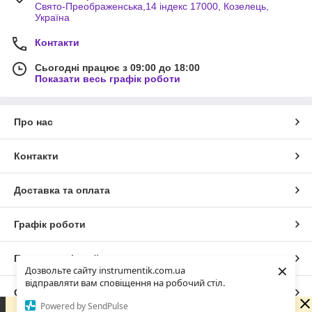
Свято-Преображенська,14 індекс 17000, Козелець,
Україна
Контакти
Сьогодні працює з 09:00 до 18:00
Показати весь графік роботи
Про нас
Контакти
Доставка та оплата
Графік роботи
Повна версія сайту
×
Дозвольте сайту instrumentik.com.ua
відправляти вам сповіщення на робочий стіл.
Сайт створено на маркетплейсі
Prom.ua
Powered by SendPulse
Зараз у компанії неробочий час. Замовлення та