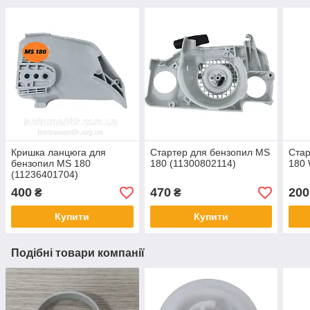
Кришка ланцюга для
Стартер для бензопил MS
Стар
бензопил MS 180
180 (11300802114)
180 
(11236401704)
400
470
200
₴
₴
Купити
Купити
Подібні товари компанії