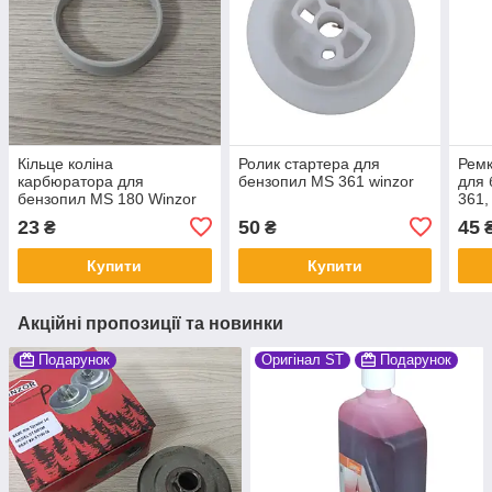
Кільце коліна
Ролик стартера для
Ремк
карбюратора для
бензопил MS 361 winzor
для 
бензопил MS 180 Winzor
361,
23
50
45
₴
₴
Купити
Купити
Акційні пропозиції та новинки
Подарунок
Оригінал ST
Подарунок