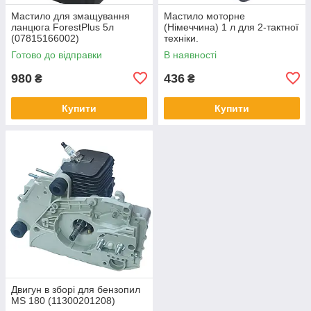
Мастило для змащування
Мастило моторне
ланцюга ForestPlus 5л
(Німеччина) 1 л для 2-тактної
(07815166002)
техніки.
Готово до відправки
В наявності
980
436
₴
₴
Купити
Купити
Двигун в зборі для бензопил
MS 180 (11300201208)