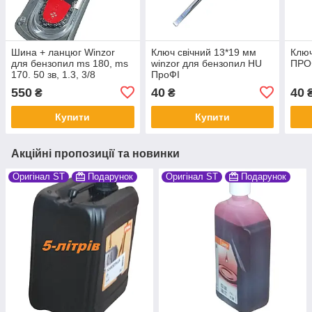
Шина + ланцюг Winzor
Ключ свічний 13*19 мм
Ключ
для бензопил ms 180, ms
winzor для бензопил HU
ПРО
170. 50 зв, 1.3, 3/8
ПроФІ
550
40
40
₴
₴
Купити
Купити
Акційні пропозиції та новинки
Оригінал ST
Подарунок
Оригінал ST
Подарунок