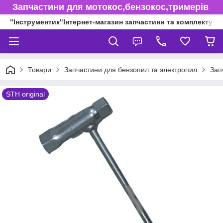
Запчастини для мотокос,бензокос,тримерів
"Інструментик"Інтернет-магазин запчастини та комплектуючі
Товари
Запчастини для бензопил та электропил
Зап
STH original