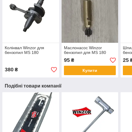
Колінвал Winzor для
Маслонасос Winzor
Шпи
бензопил MS 180
бензопил для MS 180
бенз
95
25
₴
380
₴
Купити
Подібні товари компанії