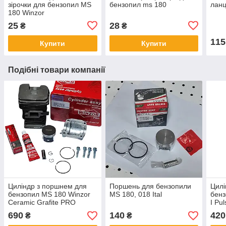
зірочки для бензопил MS
бензопил ms 180
ланц
180 Winzor
25
28
₴
₴
115
Купити
Купити
Подібні товари компанії
Циліндр з поршнем для
Поршень для бензопили
Цилі
бензопил MS 180 Winzor
MS 180, 018 Ital
бенз
Ceramic Grafite PRO
I Pul
SERIA
690
140
420
₴
₴