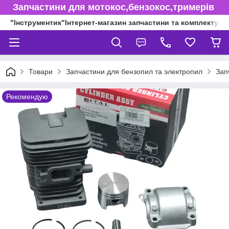
Запчастини для мотокос,бензокос,тримерів
"Інструментик"Інтернет-магазин запчастини та комплектуючі
Товари
Запчастини для бензопил та электропил
Зап
Рекомендую