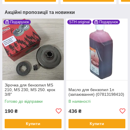
Акційні пропозиції та новинки
Подарунок
STH original
Подарунок
Зірочка для бензопил MS
210, MS 230, MS 250. крок
Масло для бензопил 1л
3/8"
(запаювання) (07813198410)
Готово до відправки
В наявності
190
436
₴
₴
Купити
Купити