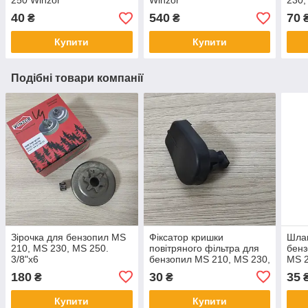
250 Winzor
Winzor
230,
40
540
70
₴
₴
Купити
Купити
Подібні товари компанії
Зірочка для бензопил MS
Фіксатор кришки
Шла
210, MS 230, MS 250.
повітряного фільтра для
бенз
3/8"x6
бензопил MS 210, MS 230,
MS 2
MS 250 Winzor
180
30
35
₴
₴
(11231412301)
Купити
Купити