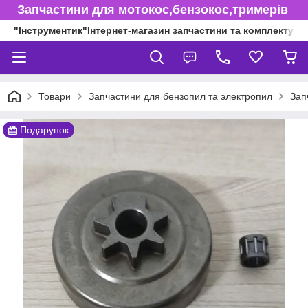
Запчастини для мотокос,бензокос,тримерів
"Інструментик"Інтернет-магазин запчастини та комплектуючі
Товари
Запчастини для бензопил та электропил
Зап
Подарунок