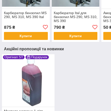
Карбюратор бензопил MS
Карбюратор Ital для
Амо
290, MS 310, MS 390 Ital
бензопил MS 290, MS 310,
бенз
MS 390
MS 3
875
790
50
₴
₴
Купити
Купити
Акційні пропозиції та новинки
Оригінал ST
Подарунок
Мастило моторне 1 літр