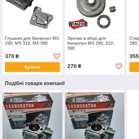
Глушник для бензопил MS
Зірочка в зборі для
Стар
290, MS 310, MS 390
бензопил MS 290, 310,
290,
390
370
355
₴
270
₴
Купити
Подібні товари компанії