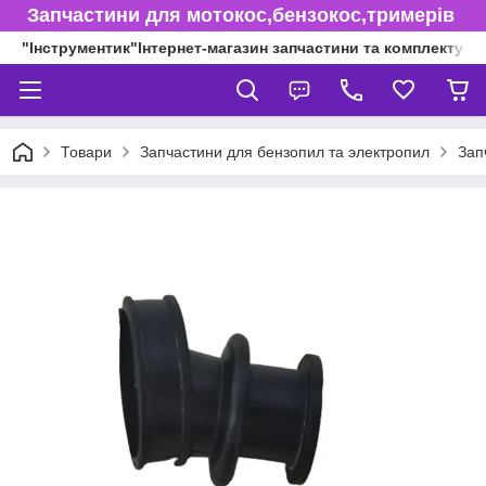
Запчастини для мотокос,бензокос,тримерів
"Інструментик"Інтернет-магазин запчастини та комплектуючі
Товари
Запчастини для бензопил та электропил
Зап