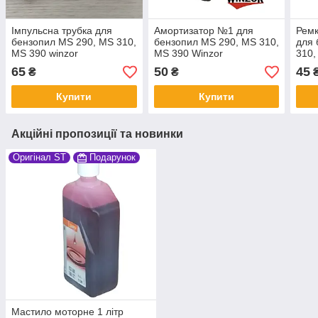
Імпульсна трубка для
Амортизатор №1 для
Ремк
бензопил MS 290, MS 310,
бензопил MS 290, MS 310,
для 
MS 390 winzor
MS 390 Winzor
310,
65
50
45
₴
₴
Купити
Купити
Акційні пропозиції та новинки
Оригінал ST
Подарунок
Мастило моторне 1 літр