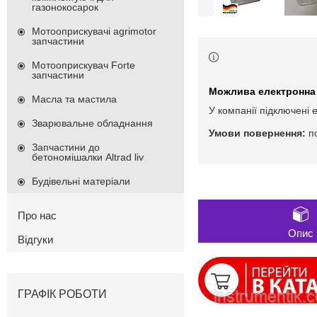
газонокосарок
Мотооприскувачі agrimotor
запчастини
Мотооприскувач Forte
запчастини
Масла та мастила
У компанії підключені 
Зварювальне обладнання
п
Запчастини до
бетономішалки Altrad liv
Будівельні матеріали
Про нас
Опис
Відгуки
ГРАФІК РОБОТИ