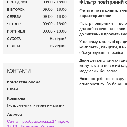
Фільтр повітряний с
09:00
18:00
ПОНЕДІЛОК
09:00
18:00
ВІВТОРОК
Фільтр повітряний, зня
характеристики
09:00
18:00
СЕРЕДА
Фільтр повітряний — це о
09:00
18:00
ЧЕТВЕР
для забезпечення правил
09:00
18:00
ПʼЯТНИЦЯ
до зниження продуктивнос
Вихідний
СУБОТА
У нашому магазині предс
Вихідний
НЕДІЛЯ
комплекти, ланцюги, шини
обслуговування техніки.
Деякі деталі отримані шл
можуть мати невеликі слі
КОНТАКТИ
моделями бензопил.
Якщо потрібного товару 
альтернативу. За бажанн
Євген
Інструментик інтернет-магазин
Свято-Преображенська,14 індекс
17000, Козелець, Україна