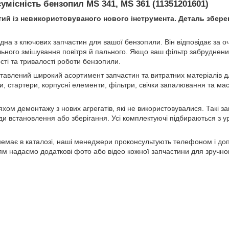
умісність бензопил MS 341, MS 361 (
11351201601
)
тий із невикористовуваного нового інструмента. Деталь зберегла
дна з ключових запчастин для вашої бензопили. Він відповідає за о
ьного змішування повітря й пального. Якщо ваш фільтр забруднен
ті та тривалості роботи бензопили.
тавлений широкий асортимент запчастин та витратних матеріалів 
, стартери, корпусні елементи, фільтри, свічки запалювання та ма
яхом демонтажу з нових агрегатів, які не використовувалися. Такі за
ди встановлення або зберігання. Усі комплектуючі підбираються з 
немає в каталозі, наші менеджери проконсультують телефоном і до
ям надаємо додаткові фото або відео кожної запчастини для зручно