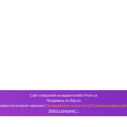
Сайт створений на маркетплейсі
Prom.ua
Продавець на Bigl.ua
Інструментик інтернет-магазин |
Поскаржитися на контент
|
Політика конфіденційн
Select Language
▼