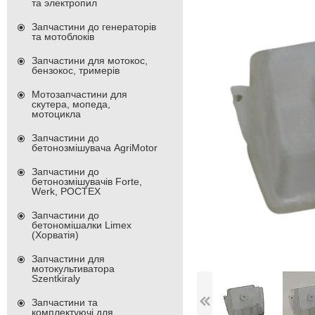
та электропил
Запчастини до генераторів
та мотоблоків
Запчастини для мотокос,
бензокос, тримерів
Мотозапчастини для
скутера, мопеда,
мотоцикла
Запчастини до
бетонозмішувача AgriMotor
Запчастини до
бетонозмішувачів Forte,
Werk, РОСТЕХ
Запчастини до
бетономішалки Limex
(Хорватія)
Запчастини для
мотокультиватора
Szentkiraly
Запчастини та
комплектуючі для