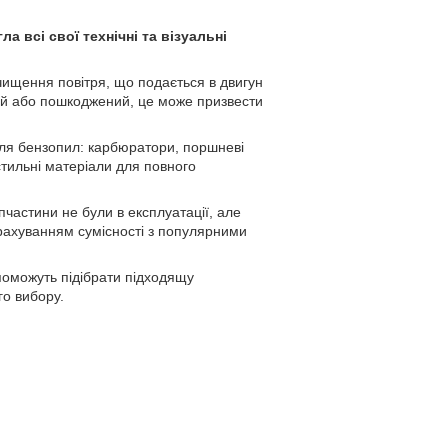
 всі свої технічні та візуальні
чищення повітря, що подається в двигун
ий або пошкоджений, це може призвести
для бензопил: карбюратори, поршневі
стильні матеріали для повного
пчастини не були в експлуатації, але
урахуванням сумісності з популярними
поможуть підібрати підходящу
го вибору.