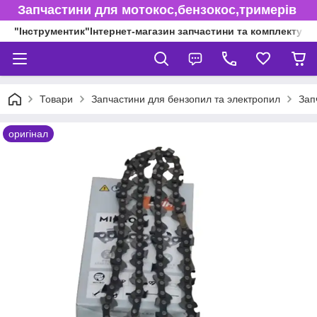
Запчастини для мотокос,бензокос,тримерів
"Інструментик"Інтернет-магазин запчастини та комплектуючі
Товари
Запчастини для бензопил та электропил
Зап
оригінал