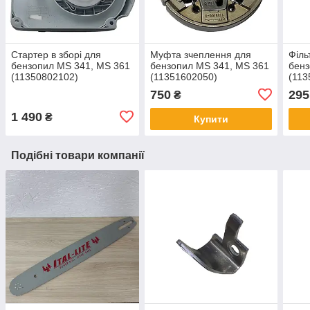
Стартер в зборі для
Муфта зчеплення для
Філь
бензопил MS 341, MS 361
бензопил MS 341, MS 361
бенз
(11350802102)
(11351602050)
(113
750
295
₴
1 490
₴
Купити
Подібні товари компанії