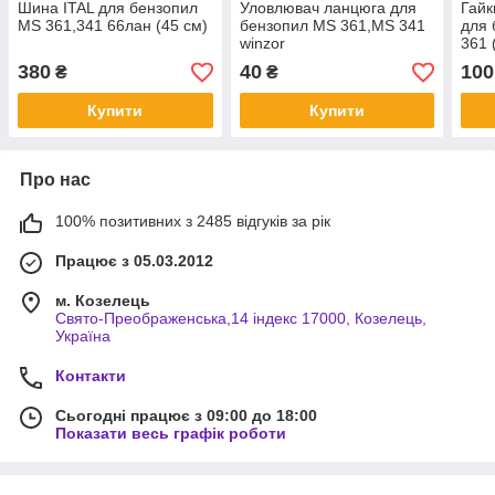
Шина ITAL для бензопил
Уловлювач ланцюга для
Гайк
MS 361,341 66лан (45 см)
бензопил MS 361,MS 341
для 
winzor
361 
380
40
100
₴
₴
Купити
Купити
Про нас
100% позитивних з 2485 відгуків за рік
Працює з 05.03.2012
м. Козелець
Свято-Преображенська,14 індекс 17000, Козелець,
Україна
Контакти
Сьогодні працює з 09:00 до 18:00
Показати весь графік роботи