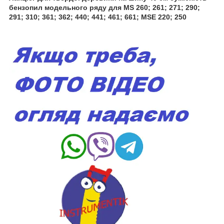
бензопил модельного ряду для MS 260; 261; 271; 290;
291; 310; 361; 362; 440; 441; 461; 661; MSE 220; 250