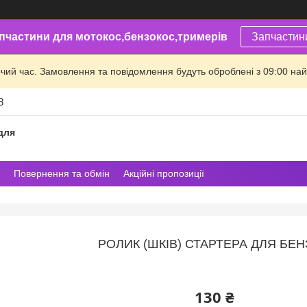
пчастини для мотокос,бензокос,тримерів
Запчастин
очий час. Замовлення та повідомлення будуть оброблені з 09:00 най
8
для
Повернення та обмін
Акційні пропозиції
РОЛИК (ШКІВ) СТАРТЕРА ДЛЯ БЕ
130 ₴