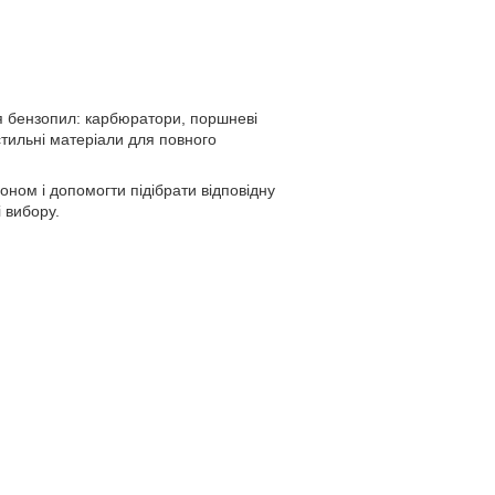
я бензопил: карбюратори, поршневі
стильні матеріали для повного
ном і допомогти підібрати відповідну
 вибору.