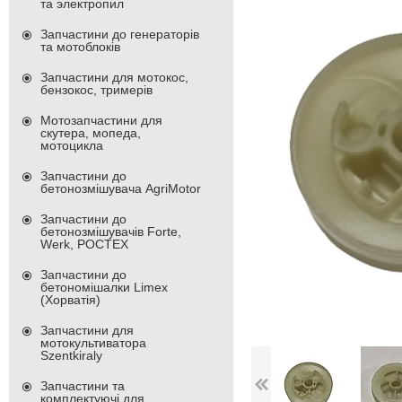
та электропил
Запчастини до генераторів
та мотоблоків
Запчастини для мотокос,
бензокос, тримерів
Мотозапчастини для
скутера, мопеда,
мотоцикла
Запчастини до
бетонозмішувача AgriMotor
Запчастини до
бетонозмішувачів Forte,
Werk, РОСТЕХ
Запчастини до
бетономішалки Limex
(Хорватія)
Запчастини для
мотокультиватора
Szentkiraly
Запчастини та
комплектуючі для