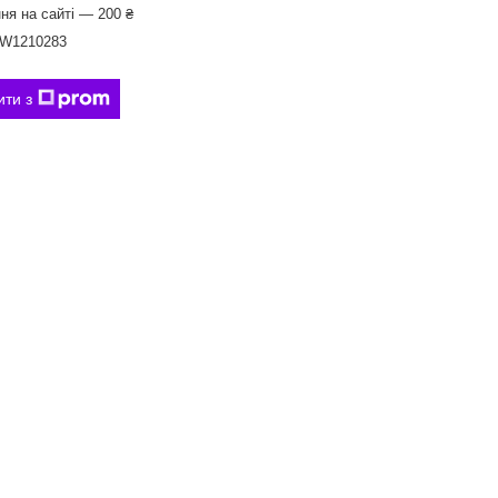
ня на сайті — 200 ₴
W1210283
ити з