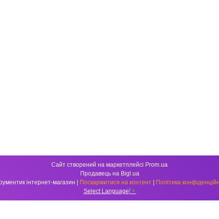
Сайт створений на маркетплейсі
Prom.ua
Продавець на Bigl.ua
Інструментик інтернет-магазин |
Поскаржитися на контент
|
Політика конфіденційн
Select Language
▼