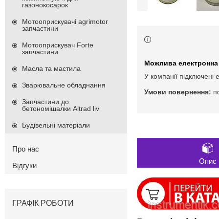
газонокосарок
Мотооприскувачі agrimotor
запчастини
Мотооприскувач Forte
запчастини
Масла та мастила
У компанії підключені 
Зварювальне обладнання
п
Запчастини до
бетономішалки Altrad liv
Будівельні матеріали
Про нас
Опис
Відгуки
ГРАФІК РОБОТИ