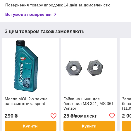
Повернення товару впродовж 14 днів за домовленістю
Всі умови повернення
З цим товаром також замовляють
Масло MOL 2-х тактна
Гайки на шини для
Зап
напівсинтетика sprint
бензопил MS 341, MS 361
бенз
Winzor
(113
290
25
2 0
₴
₴/комплект
Купити
Купити