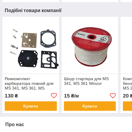
Подібні товари компанії
Ремкомплект
Шнур стартера для MS
Комп
карбюратора повний для
341, MS 361 Winzor
бенз
MS 341, MS 361, MS
MS 2
441.Mountfield
130
15
20
₴
₴/м
₴
Купити
Купити
Про нас