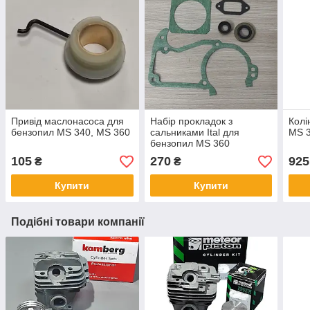
Привід маслонасоса для
Набір прокладок з
Колі
бензопил MS 340, MS 360
сальниками Ital для
MS 3
бензопил MS 360
105
270
925
₴
₴
Купити
Купити
Подібні товари компанії