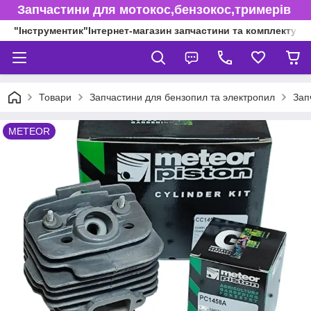
Запчастини для мотокос,бензокос,тримерів
"Інструментик"Інтернет-магазин запчастини та комплектуючі
Товари
Запчастини для бензопил та электропил
Зап
METEOR