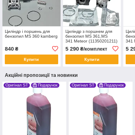
Циліндр і поршень для
Циліндр з поршнем для
Цилі
бензопил MS 360 kamberg
бензопил MS 361,MS
бен
341 Meteor (11350201211)
341 
840
5 290
5 2
₴
₴/комплект
Купити
Купити
Акційні пропозиції та новинки
Оригінал ST
Подарунок
Оригінал ST
Подарунок