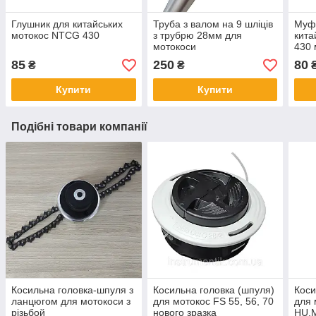
Глушник для китайських
Труба з валом на 9 шліців
Муфт
мотокос NTCG 430
з трубрю 28мм для
кита
мотокоси
430 
85
250
80
₴
₴
Купити
Купити
Подібні товари компанії
Косильна головка-шпуля з
Косильна головка (шпуля)
Коси
ланцюгом для мотокоси з
для мотокос FS 55, 56, 70
для 
різьбой
нового зразка
HU.M