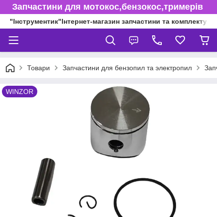
Запчастини для мотокос,бензокос,тримерів
"Інструментик"Інтернет-магазин запчастини та комплектуючі
Товари
Запчастини для бензопил та электропил
Зап
WINZOR