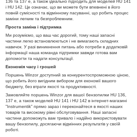
136 та 137 e, а також ідеально підходить для моделей HU 141
і HU 142. Це означає, що ви можете бути впевнені в його
повній сумісності та відмінному пасуванні, що робить процес
заміни легким та безпроблемним.
Проста заміна і підтримка
Ми розуміємо, що ваш час дорогий, тому наші запасні
частини легко встановлюються і не вимагають складних
навичок. У разі виникнення питань або потреби в додатковій
інформації наша команда підтримки завжди готова вам
допомогти та надати консультації.
Економія часу і грошей
Поршень Winzor доступний за конкурентоспроможною ціною,
що робить його вигідним вибором для економії вашого
бюджету, без втрати якості та продуктивності.
Замовляйте поршень Winzor для вашої бензопилки HU 136,
137 e, а також моделей HU 141 і HU 142 в інтернет-магазині
"Instrumentik" прямо зараз і переконайтеся в якості наших
товарів та високому рівні обслуговування. Наші запасні
частини допоможуть вам тривало і надійно використовувати
вашу бензопилу, досягаючи відмінних результатів у своїй
роботі.