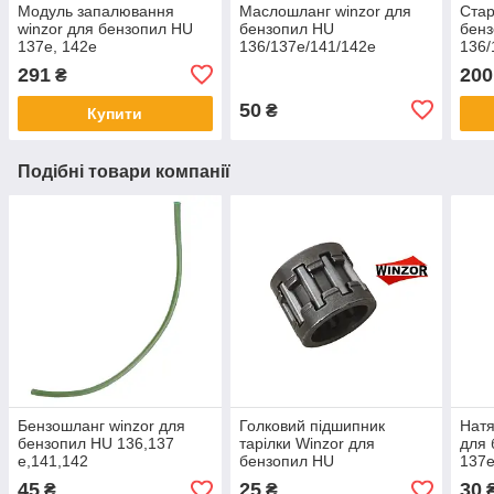
Модуль запалювання
Маслошланг winzor для
Стар
winzor для бензопил HU
бензопил HU
бен
137е, 142e
136/137е/141/142e
136/
291
200
₴
50
₴
Купити
Подібні товари компанії
Бензошланг winzor для
Голковий підшипник
Натя
бензопил HU 136,137
тарілки Winzor для
для 
e,141,142
бензопил HU
137e
136,137,141,142 e
45
25
30
₴
₴