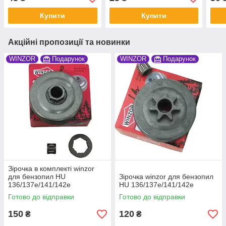
Купити
Купити
Акційні пропозиції та новинки
WINZOR
Подарунок
WINZOR
Подарунок
Зірочка в комплекті winzor
для бензопил HU
Зірочка winzor для бензопил
136/137е/141/142e
HU 136/137е/141/142e
Готово до відправки
Готово до відправки
150
120
₴
₴