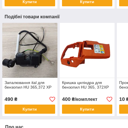
Купити
Купити
Подібні товари компанії
Запалювання ital для
Кришка циліндра для
Прок
бензопил HU 365,372 XP
бензопил HU 365, 372XP
бенз
490
400
10
₴
₴/комплект
Купити
Купити
Про нас