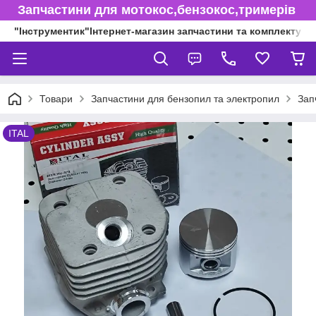
Запчастини для мотокос,бензокос,тримерів
"Інструментик"Інтернет-магазин запчастини та комплектуючі
Товари
Запчастини для бензопил та электропил
Зап
ITAL