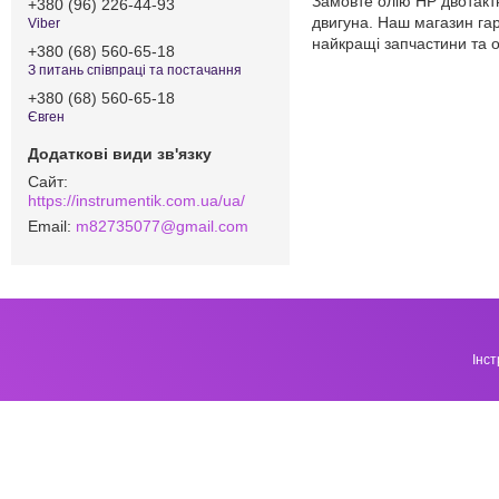
Замовте олію HP двотактн
+380 (96) 226-44-93
двигуна. Наш магазин гар
Viber
найкращі запчастини та о
+380 (68) 560-65-18
З питань співпраці та постачання
+380 (68) 560-65-18
Євген
https://instrumentik.com.ua/ua/
m82735077@gmail.com