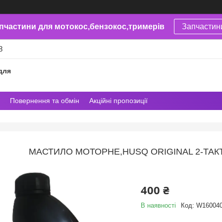
пчастини для мотокос,бензокос,тримерів
Запчастин
8
для
Повернення та обмін
Акційні пропозиції
МАСТИЛО МОТОРНЕ,HUSQ ORIGINAL 2-ТАКТ
400 ₴
В наявності
Код:
W16004