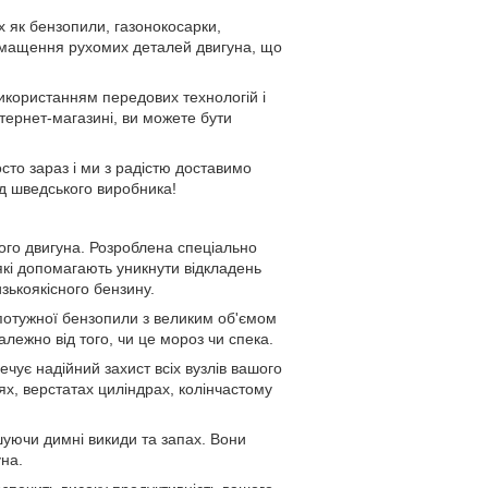
 як бензопили, газонокосарки,
е змащення рухомих деталей двигуна, що
використанням передових технологій і
тернет-магазині, ви можете бути
сто зараз і ми з радістю доставимо
ід шведського виробника!
ного двигуна. Розроблена спеціально
які допомагають уникнути відкладень
зькоякісного бензину.
 потужної бензопили з великим об'ємом
лежно від того, чи це мороз чи спека.
ечує надійний захист всіх вузлів вашого
х, верстатах циліндрах, колінчастому
шуючи димні викиди та запах. Вони
на.