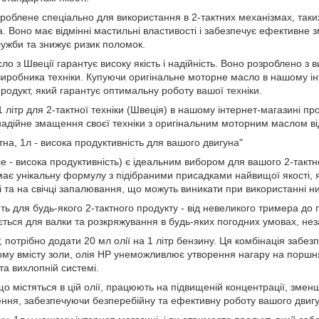
облене спеціально для використання в 2-тактних механізмах, таких
а. Воно має відмінні мастильні властивості і забезпечує ефективн
лужби та знижує ризик поломок.
о з Швеції гарантує високу якість і надійність. Воно розроблено з 
виробника техніки. Купуючи оригінальне моторне масло в нашому ін
родукт, який гарантує оптимальну роботу вашої техніки.
літр для 2-тактної техніки (Швеція) в нашому інтернет-магазині про
 надійне змащення своєї техніки з оригінальним моторним маслом в
тна, 1л - висока продуктивність для вашого двигуна"
e - висока продуктивність) є ідеальним вибором для вашого 2-такт
 має унікальну формулу з підібраними присадками найвищої якості, 
і та на свічці запалювання, що можуть виникати при використанні ни
ть для будь-якого 2-тактного продукту - від невеликого тримера до
ється для валки та розкряжування в будь-яких погодних умовах, неза
 потрібно додати 20 мл олії на 1 літр бензину. Ця комбінація забезп
ому вмісту золи, олія HP унеможливлює утворення нагару на поршня
та вихлопній системі.
о містяться в цій олії, працюють на підвищеній концентрації, змен
ня, забезпечуючи безперебійну та ефективну роботу вашого двигу