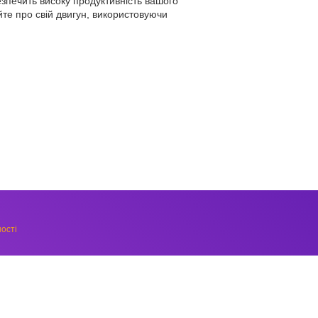
езпечить високу продуктивність вашого
йте про свій двигун, використовуючи
ості