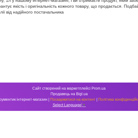
у, 1л у нашому інтернет-магазині, і ви отримаєте продукт, який заб
антує якість і оригінальність кожного товару, що продається. Подба
лії від надійного постачальника
Сайт створений на маркетплейсі
Prom.ua
Продавець на Bigl.ua
Інструментик інтернет-магазин |
Поскаржитися на контент
|
Політика конфіденційн
Select Language
▼