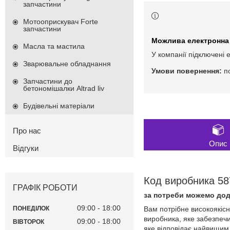
запчастини
Мотооприскувач Forte
запчастини
Масла та мастила
У компанії підключені 
Зварювальне обладнання
п
Запчастини до
бетономішалки Altrad liv
Будівельні матеріали
Про нас
Опис
Відгуки
Код виробника 58
ГРАФІК РОБОТИ
за потреби можемо дод
09:00
18:00
ПОНЕДІЛОК
Вам потрібне високоякіс
виробника, яке забезпеч
09:00
18:00
ВІВТОРОК
яке відповідає найвищим 