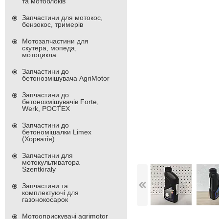
та мотоблоків
Запчастини для мотокос,
бензокос, тримерів
Мотозапчастини для
скутера, мопеда,
мотоцикла
Запчастини до
бетонозмішувача AgriMotor
Запчастини до
бетонозмішувачів Forte,
Werk, РОСТЕХ
Запчастини до
бетономішалки Limex
(Хорватія)
Запчастини для
мотокультиватора
Szentkiraly
Запчастини та
комплектуючі для
газонокосарок
Мотооприскувачі agrimotor