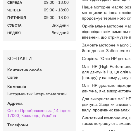
09:00
18:00
СЕРЕДА
Наше моторне масло розр
09:00
18:00
ЧЕТВЕР
мотоцикли та інша технік
09:00
18:00
продовжує термін його с
ПʼЯТНИЦЯ
Вихідний
СУБОТА
Оригінальне моторне масл
відповідає всім вимогам 
Вихідний
НЕДІЛЯ
впевнені, що отримуєте п
Замовте моторне масло 1 
його до вас. Забезпечте
КОНТАКТИ
Сторінка "Олія HP двотак
Олія HP (High Performanc
для двигунів Hu, ця олія
Євген
(нагару) у вашому двигун
Олія HP ідеально підходи
двигуна, яка використову
Інструментик інтернет-магазин
Для використання олії HP,
двигуна. Завдяки знижен
валу, продувних каналах 
Свято-Преображенська,14 індекс
17000, Козелець, Україна
Синтетичні компоненти, щ
також покращують змащен