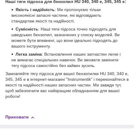
Наші тяги підсоса для бензопил HU 340, 340 e, 345, 345 e:
Якість і надійність
: Ми пропонуємо тільки
високоякісні запасні частини, які відповідають
стандартам якості та надійності.
Сумісність
: Наші тяги підсоса точно підходять для
шведських бензопил, зазначених у списку моделей. Ви
можете бути впевнені, що вони ідеально підходять до
вашого інструменту.
Легка заміна
: Встановлення наших запчастин легке і
не вимагає спеціальних навичок. Ви зможете замінити
тягу підсоса самостійно без зайвих зусиль.
Замовляйте тягу підсоса для вашої бензопилки HU 340, 340 e,
345, 345 e в інтернет-магазині "Instrumentik" і переконайтеся в
якості та надійності наших запасних частин. Ми завжди тут,
щоб забезпечити вас найкращим обладнанням для вашої
роботи!
Приховати