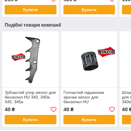
Купити
Купити
Подібні товари компанії
Зубчастий упор winzor для
Голчастий підшипник
Шлан
бензопил HU 340, 340e,
зірочки winzor для
для 
345, 345e
бензопил HU
340e
340,340e,345,345e
40
40
40
₴
₴
Купити
Купити