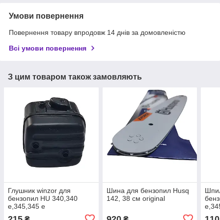
Умови повернення
Повернення товару впродовж 14 днів за домовленістю
Всі умови повернення
З цим товаром також замовляють
Глушник winzor для
Шина для бензопил Husq
Шпил
бензопил HU 340,340
142, 38 см original
бенз
e,345,345 e
e,34
215
920
110
₴
₴