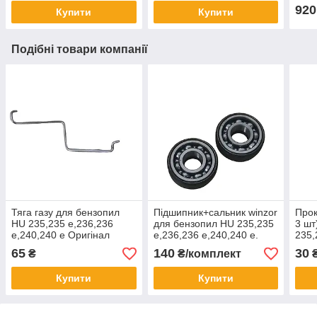
920
Купити
Купити
Подібні товари компанії
Тяга газу для бензопил
Підшипник+сальник winzor
Прок
HU 235,235 e,236,236
для бензопил HU 235,235
3 шт
e,240,240 e Оригінал
e,236,236 e,240,240 e.
235,
(ціна 2 шт.)
e,24
65
140
30
₴
₴/комплект
Купити
Купити