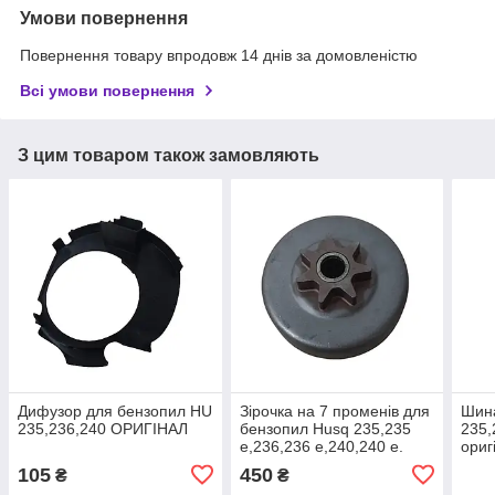
Умови повернення
Повернення товару впродовж 14 днів за домовленістю
Всі умови повернення
З цим товаром також замовляють
Дифузор для бензопил HU
Зірочка на 7 променів для
Шин
235,236,240 ОРИГІНАЛ
бензопил Husq 235,235
235,
e,236,236 e,240,240 e.
ориг
оригінал
105
450
₴
₴