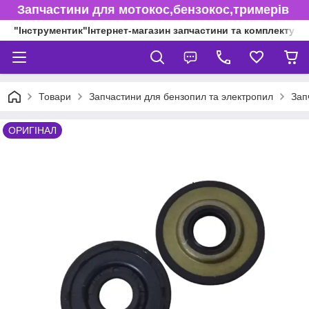
Запчастини для мотокос,бензокос,тримерів
"Інструментик"Інтернет-магазин запчастини та комплектуючі
Товари
Запчастини для бензопил та электропил
Зап
ОРИГІНАЛ