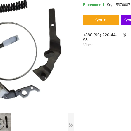
В наявності
Код:
5370087
Купити
Куп
+380 (96) 226-44-
93
Viber