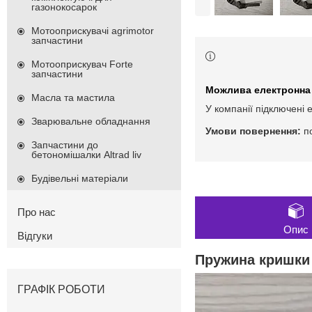
газонокосарок
Мотооприскувачі agrimotor
запчастини
Мотооприскувач Forte
запчастини
Масла та мастила
У компанії підключені 
Зварювальне обладнання
п
Запчастини до
бетономішалки Altrad liv
Будівельні матеріали
Про нас
Опис
Відгуки
Пружина кришки
ГРАФІК РОБОТИ