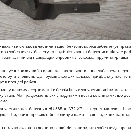
 важлива складова частина вашої бензопили, яка забезпечує прави
ливо забезпечити безпеку та надійність вашої бензопили під час ро
ні запчастини від найкращих виробників, зокрема, пружини кришки 
понує широкий вибір оригінальних запчастин, що забезпечать довго
ете бути впевнені, що пружина кришки гальма, придбана у нас, точ
рт в процесі роботи.
ма, у нашому асортименті є безліч інших запчастин, які ви можете
у стані. Ми працюємо тільки з надійними постачальниками, що дозв
аємо.
апчастини для бензопил HU 365 та 372 XP в інтернет-магазині "Instr
вері. Подбайте про свою бензопилу з нами – ваш надійний партнер 
 важлива складова частина вашої бензопили, яка забезпечує прави