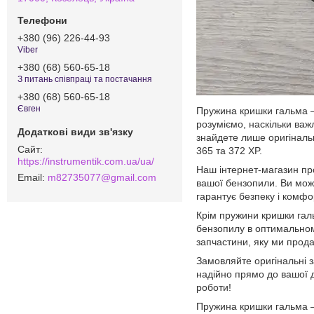
+380 (96) 226-44-93
Viber
+380 (68) 560-65-18
З питань співпраці та постачання
+380 (68) 560-65-18
Євген
Пружина кришки гальма –
розуміємо, наскільки важ
знайдете лише оригіналь
365 та 372 XP.
https://instrumentik.com.ua/ua/
Наш інтернет-магазин про
m82735077@gmail.com
вашої бензопили. Ви мож
гарантує безпеку і комфо
Крім пружини кришки галь
бензопилу в оптимальном
запчастини, яку ми прод
Замовляйте оригінальні з
надійно прямо до вашої д
роботи!
Пружина кришки гальма –