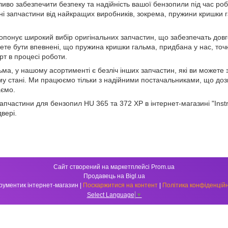
ливо забезпечити безпеку та надійність вашої бензопили під час ро
ні запчастини від найкращих виробників, зокрема, пружини кришки 
понує широкий вибір оригінальних запчастин, що забезпечать довго
ете бути впевнені, що пружина кришки гальма, придбана у нас, точ
рт в процесі роботи.
ма, у нашому асортименті є безліч інших запчастин, які ви можете
у стані. Ми працюємо тільки з надійними постачальниками, що дозв
аємо.
апчастини для бензопил HU 365 та 372 XP в інтернет-магазині "Instr
двері.
Сайт створений на маркетплейсі
Prom.ua
Продавець на Bigl.ua
Інструментик інтернет-магазин |
Поскаржитися на контент
|
Політика конфіденційн
Select Language
▼