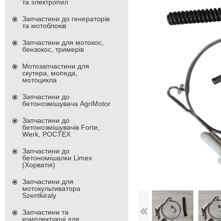
та электропил
Запчастини до генераторів
та мотоблоків
Запчастини для мотокос,
бензокос, тримерів
Мотозапчастини для
скутера, мопеда,
мотоцикла
Запчастини до
бетонозмішувача AgriMotor
Запчастини до
бетонозмішувачів Forte,
Werk, РОСТЕХ
Запчастини до
бетономішалки Limex
(Хорватія)
Запчастини для
мотокультиватора
Szentkiraly
Запчастини та
комплектуючі для