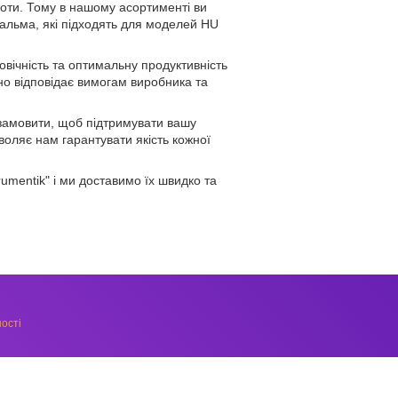
боти. Тому в нашому асортименті ви
гальма, які підходять для моделей HU
вічність та оптимальну продуктивність
но відповідає вимогам виробника та
 замовити, щоб підтримувати вашу
оляє нам гарантувати якість кожної
umentik" і ми доставимо їх швидко та
ості