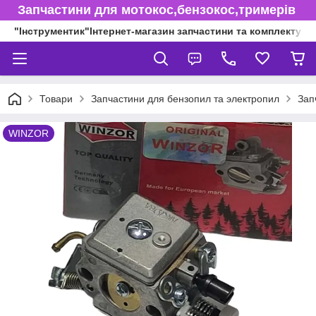
Запчастини для мотокос,бензокос,тримерів
"Інструментик"Інтернет-магазин запчастини та комплектуючі
Товари
Запчастини для бензопил та электропил
Зап
WINZOR