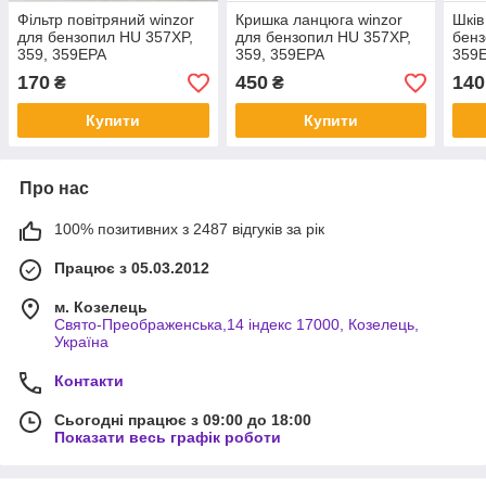
Фільтр повітряний winzor
Кришка ланцюга winzor
Шків
для бензопил HU 357XP,
для бензопил HU 357XP,
бенз
359, 359EPA
359, 359EPA
359
170
450
140
₴
₴
Купити
Купити
Про нас
100% позитивних з 2487 відгуків за рік
Працює з 05.03.2012
м. Козелець
Свято-Преображенська,14 індекс 17000, Козелець,
Україна
Контакти
Сьогодні працює з 09:00 до 18:00
Показати весь графік роботи