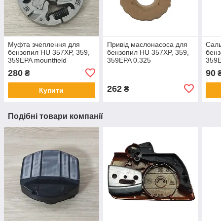
Муфта зчеплення для
Привід маслонасоса для
Саль
бензопил HU 357XP, 359,
бензопил HU 357XP, 359,
бенз
359EPA mountfield
359EPA 0.325
359
280
90
₴
₴
262
₴
Купити
Подібні товари компанії