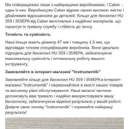
Ми співпрацюємо лише з найкращими виробниками, і Caber -
один із них. Виробництво Caber відоме своєю високою якістю і
дбайливим відношенням до деталей. Кільця для бензопил HU
359 і 359EPA від Caber виготовлені з надійних матеріалів, що
гарантує їх тривалу службу і стійкість до зносу.
Точність та сумісність
Наші кільця мають діаметр 47 мм і товщину 1,5 мм, що
відповідає точним специфікаціям виробника. Вони ідеально
підходять для бензопил HU 359 і 359EPA, забезпечуючи
максимальну сумісність і оптимальну роботу вашого
інструменту.
Замовляйте в інтернет-магазині "Instrumentik"
Замовляйте кільця для бензопил HU 359 і 359EPA в інтернет-
магазині "Instrumentik" і переконайтеся в якості наших товарів
та високому рівні обслуговування. Наші запасні частини
допоможуть вам тривало і надійно використовувати вашу
бензопилку, забезпечуючи відмінні результати у вашій роботі.
Довірте свою техніку "Instrumentik" і отримайте найкращі
результати!