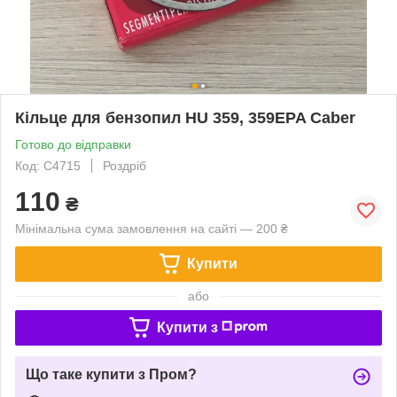
Кільце для бензопил HU 359, 359EPA Caber
Готово до відправки
Код: C4715
Роздріб
110
₴
Мінімальна сума замовлення на сайті — 200 ₴
Купити
або
Купити з
Що таке купити з Пром?