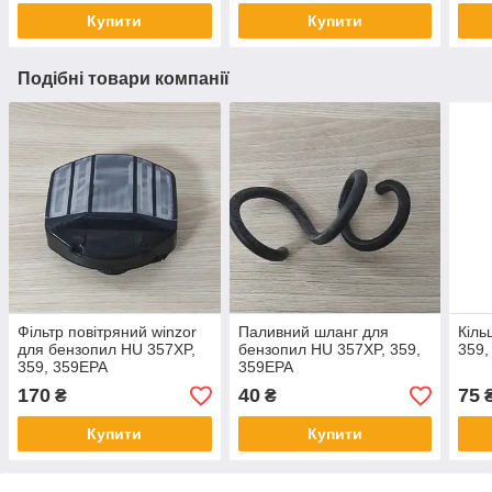
Купити
Купити
Подібні товари компанії
Фільтр повітряний winzor
Паливний шланг для
Кіль
для бензопил HU 357XP,
бензопил HU 357XP, 359,
359,
359, 359EPA
359EPA
170
40
75
₴
₴
Купити
Купити