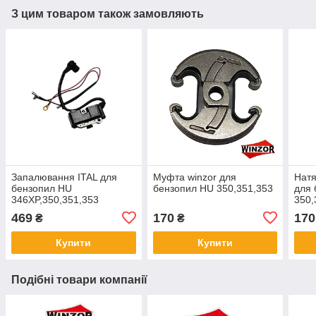
З цим товаром також замовляють
Запалювання ITAL для
Муфта winzor для
Натя
бензопил HU
бензопил HU 350,351,353
для 
346XP,350,351,353
350,
469
170
170
₴
₴
Купити
Купити
Подібні товари компанії