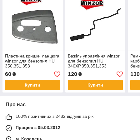
Пластина кришки ланцюга
Важіль управління winzor
Рем
winzor для бензопил HU
для бензопил HU
карб
350,351,353
346XP,350,351,353
бенз
351,
60
120
130
₴
₴
Купити
Купити
Про нас
100% позитивних з 2482 відгуків за рік
Працює з 05.03.2012
м. Козелець