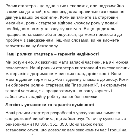
Ролик стартера - це одна з тих невеликих, але надзвичайно
важливих деталей, яка відповідає за правильне заводження
двигуна вашої бензопилки. Коли ви тягнете за стартовий
механізм, ролик стартера відіграє ключову роль у подачі
необхідного натягу та запуску двигуна. Якщо ця деталь
працює неналежно або зношується, це може призвести до
проблем з заводженням, іншими словами, ви не зможете
запустити вашу бензопилу.
Наші ролики стартера – гарантія надійності
Ми розуміємо, як важливо мати запасні частини, на які можна
покластися. Наші ролики стартера виготовлені з високоякісних
матеріалів з дотриманням високих стандартів якості. Вони
мають довгий термін служби і відмінну стійкість до зносу. Коли
ви обираєте ролики стартера від "Instrumentik", ви отримуєте
запасні частини, які працюватимуть на вашу користь і
забезпечать надійну роботу вашої бензопилки.
Легкість установки та гарантія сумісності
Наші ролики стартера розроблені з урахуванням вимог та
специфікацій виробника, що забезпечує їх точну сумісність з
бензопилами HU 350, 351, 353. Вони також легко
встановлюються, що дозволяє вам зекономити час і гроші на