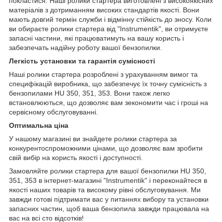
покластися. Наші ролики стартера виготовлені з високоякісних
матеріалів з дотриманням високих стандартів якості. Вони
мають довгий термін служби і відмінну стійкість до зносу. Коли
ви обираєте ролики стартера від "Instrumentik", ви отримуєте
запасні частини, які працюватимуть на вашу користь і
забезпечать надійну роботу вашої бензопилки.
Легкість установки та гарантія сумісності
Наші ролики стартера розроблені з урахуванням вимог та
специфікацій виробника, що забезпечує їх точну сумісність з
бензопилами HU 350, 351, 353. Вони також легко
встановлюються, що дозволяє вам зекономити час і гроші на
сервісному обслуговуванні.
Оптимальна ціна
У нашому магазині ви знайдете ролики стартера за
конкурентоспроможними цінами, що дозволяє вам зробити
свій вибір на користь якості і доступності.
Замовляйте ролики стартера для вашої бензопилки HU 350,
351, 353 в інтернет-магазині "Instrumentik" і переконайтеся в
якості наших товарів та високому рівні обслуговування. Ми
завжди готові підтримати вас у питаннях вибору та установки
запасних частин, щоб ваша бензопила завжди працювала на
вас на всі сто відсотків!