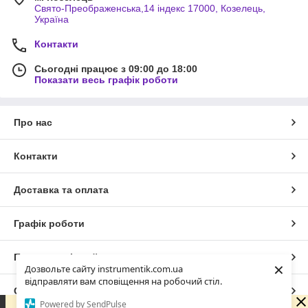
Свято-Преображенська,14 індекс 17000, Козелець,
Україна
Контакти
Сьогодні працює з 09:00 до 18:00
Показати весь графік роботи
Про нас
Контакти
Доставка та оплата
Графік роботи
Повна версія сайту
×
Дозвольте сайту instrumentik.com.ua
відправляти вам сповіщення на робочий стіл.
Сайт створено на маркетплейсі
Prom.ua
Powered by SendPulse
Зараз у компанії неробочий час. Замовлення та