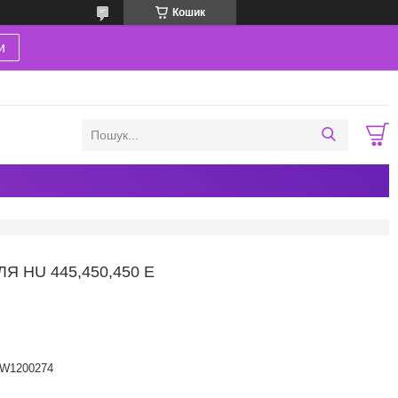
Кошик
и
 HU 445,450,450 Е
W1200274