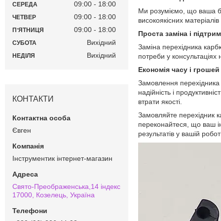
09:00
18:00
СЕРЕДА
Ми розуміємо, що ваша бе
09:00
18:00
ЧЕТВЕР
високоякісних матеріалів 
09:00
18:00
ПʼЯТНИЦЯ
Проста заміна і підтри
Вихідний
СУБОТА
Заміна перехідника карбю
Вихідний
НЕДІЛЯ
потреби у консультаціях 
Економія часу і грошей
Замовлення перехідника 
надійність і продуктивн
КОНТАКТИ
втрати якості.
Замовляйте перехідник ка
переконайтеся, що ваш і
Євген
результатів у вашій роботі
Інструментик інтернет-магазин
Свято-Преображенська,14 індекс
17000, Козелець, Україна