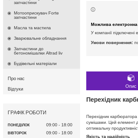
запчастини
Мотооприскувач Forte
запчастини
Масла та мастила
У компанії підключені 
Зварювальне обладнання
п
Запчастини до
бетономішалки Altrad liv
Будівельні матеріали
Про нас
Опис
Відгуки
Перехідник карб
ГРАФІК РОБОТИ
Перехідник карбюратора 
сумішами. Цей елемент д
09:00
18:00
ПОНЕДІЛОК
оптимальну продуктивніс
09:00
18:00
ВІВТОРОК
Якість та надійність