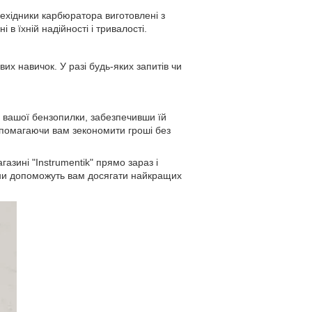
ехідники карбюратора виготовлені з
в їхній надійності і тривалості.
их навичок. У разі будь-яких запитів чи
 вашої бензопилки, забезпечивши їй
опомагаючи вам зекономити гроші без
азині "Instrumentik" прямо зараз і
ини допоможуть вам досягати найкращих