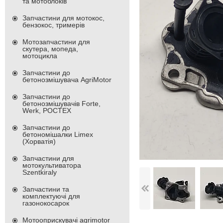
та мотоблоків
Запчастини для мотокос,
бензокос, тримерів
Мотозапчастини для
скутера, мопеда,
мотоцикла
Запчастини до
бетонозмішувача AgriMotor
Запчастини до
бетонозмішувачів Forte,
Werk, РОСТЕХ
Запчастини до
бетономішалки Limex
(Хорватія)
Запчастини для
мотокультиватора
Szentkiraly
Запчастини та
комплектуючі для
газонокосарок
Мотооприскувачі agrimotor