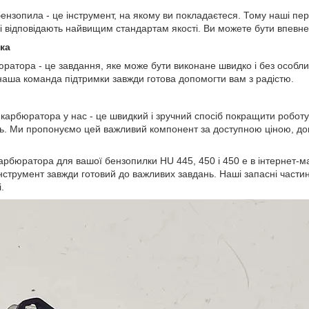
нзопила - це інструмент, на якому ви покладаєтеся. Тому наші пер
і відповідають найвищим стандартам якості. Ви можете бути впевнені 
мка
ратора - це завдання, яке може бути виконане швидко і без особлив
наша команда підтримки завжди готова допомогти вам з радістю.
карбюратора у нас - це швидкий і зручний спосіб покращити роботу
ість. Ми пропонуємо цей важливий компонент за доступною ціною, д
рбюратора для вашої бензопилки HU 445, 450 і 450 e в інтернет-маг
нструмент завжди готовий до важливих завдань. Наші запасні част
.