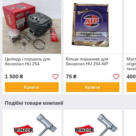
Циліндр і поршень для
Кільце поршневе для
Мас
бензопил HU 254
бензопил HU 254 AIP
orig
техн
12
1 500
75
400
₴
₴
Купити
Купити
Подібні товари компанії