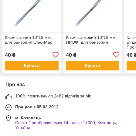
Ключ свічний 13*19 мм.
Ключ свічковий 13*19 мм.
Ключ
для бензопил Oleo-Mac
ПРОФІ для бензопил
winz
Про
40
40
40
₴
₴
Купити
Купити
Про нас
100% позитивних з 2482 відгуків за рік
Працює з 05.03.2012
м. Козелець
Свято-Преображенська,14 індекс 17000, Козелець,
Україна