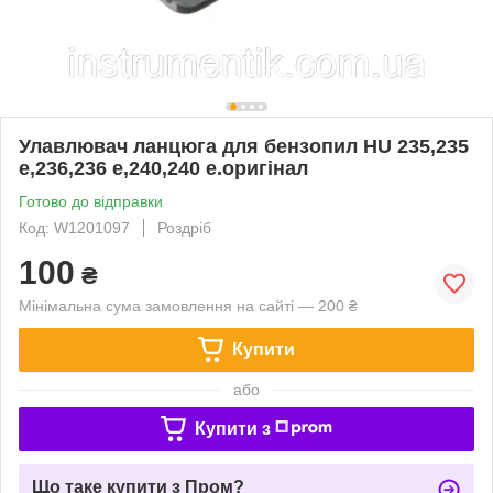
Улавлювач ланцюга для бензопил HU 235,235
e,236,236 e,240,240 e.оригінал
Готово до відправки
Код: W1201097
Роздріб
100
₴
Мінімальна сума замовлення на сайті — 200 ₴
Купити
або
Купити з
Що таке купити з Пром?