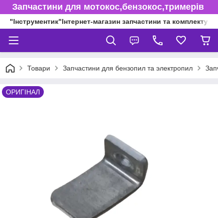
Запчастини для мотокос,бензокос,тримерів
"Інструментик"Інтернет-магазин запчастини та комплектуючі
Товари
Запчастини для бензопил та электропил
Зап
ОРИГІНАЛ