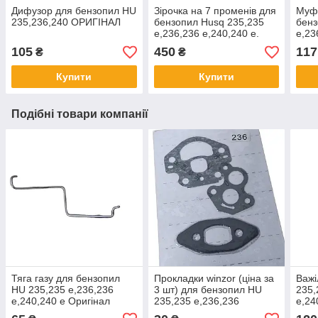
Дифузор для бензопил HU
Зірочка на 7 променів для
Муфт
235,236,240 ОРИГІНАЛ
бензопил Husq 235,235
бенз
e,236,236 e,240,240 e.
e,23
оригінал
105
450
117
₴
₴
Купити
Купити
Подібні товари компанії
Тяга газу для бензопил
Прокладки winzor (ціна за
Важі
HU 235,235 e,236,236
3 шт) для бензопил HU
235,
e,240,240 e Оригінал
235,235 e,236,236
e,24
e,240,240 e