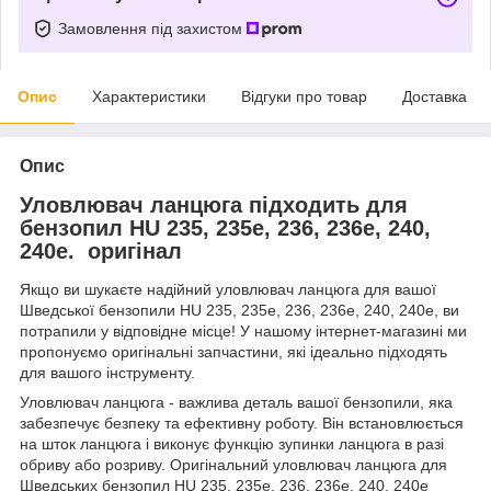
Замовлення під захистом
Опис
Характеристики
Відгуки про товар
Доставка
Опис
Уловлювач ланцюга підходить для
бензопил HU 235, 235e, 236, 236e, 240,
240e. оригінал
Якщо ви шукаєте надійний уловлювач ланцюга для вашої
Шведської бензопили HU 235, 235e, 236, 236e, 240, 240e, ви
потрапили у відповідне місце! У нашому інтернет-магазині ми
пропонуємо оригінальні запчастини, які ідеально підходять
для вашого інструменту.
Уловлювач ланцюга - важлива деталь вашої бензопили, яка
забезпечує безпеку та ефективну роботу. Він встановлюється
на шток ланцюга і виконує функцію зупинки ланцюга в разі
обриву або розриву. Оригінальний уловлювач ланцюга для
Шведських бензопил HU 235, 235e, 236, 236e, 240, 240e