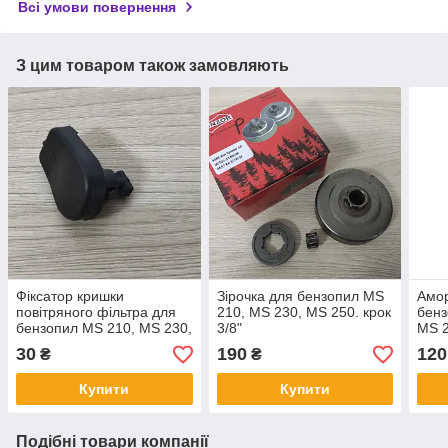
Всі умови повернення
З цим товаром також замовляють
Фіксатор кришки
Зірочка для бензопил MS
Амор
повітряного фільтра для
210, MS 230, MS 250. крок
бенз
бензопил MS 210, MS 230,
3/8"
MS 2
MS 250 Winzor
30
190
120
₴
₴
(11231412301)
Купити
Купити
Подібні товари компанії