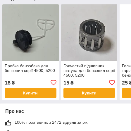
Пробка бензобака для
Голчастий підшипник
Голк
бензопил серії 4500, 5200
шатуна для бензопил серії
тарі
4500, 5200
бен
136,
18
15
25
₴
₴
Купити
Купити
Про нас
100% позитивних з 2472 відгуків за рік