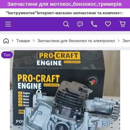
Запчастини для мотокос,бензокос,тримерів
"Інструментик"Інтернет-магазин запчастини та комплектуючі
Товари
Запчастини для бензопил та электропил
Зап
Топ