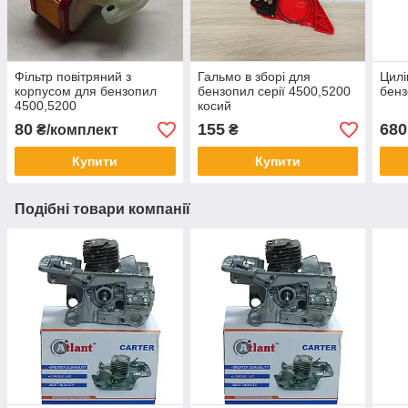
Фільтр повітряний з
Гальмо в зборі для
Цилі
корпусом для бензопил
бензопил серії 4500,5200
бенз
4500,5200
косий
80
155
680
₴/комплект
₴
Купити
Купити
Подібні товари компанії