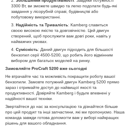
Збільшення продуктивності
: Завдяки потужності
3300 Вт, ви зможете швидко та легко подолати будь-які
завдання у лісорубній справі, будівництві або
побутовому використанні.
Надійність та Тривалість
: Kamberg славиться
своєю високою якістю та довговічністю. Цей двигун
створений, щоб прослужити вам довгі роки, навіть у
найважчих умовах.
Сумісність
: Даний двигун підходить для більшості
бензопил серії 4500-5200, що робить його відмінним
вибором для багатьох моделей на ринку.
Замовляйте ProCraft 5200 вже сьогодні
Не втрачайте час та можливість покращити роботу вашої
бензопили. Замовте потужний двигун Kamberg 5200 прямо
зараз і отримайте доступ до найвищої якості та
продуктивності. Довіряйте Kamberg і будьте впевнені у
надійності вашої техніки.
Звертайтеся до нас за консультацією та дізнайтеся більше
про цей продукт та інші запчастини, які ми пропонуємо. Наша
команда завжди готова допомогти вам у виборі найкращих
рішень для вашого обладнання.