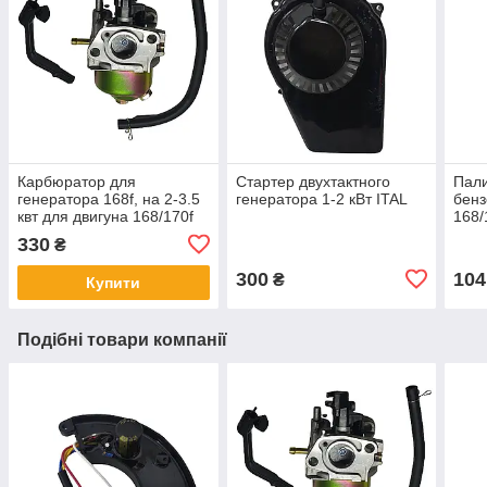
Карбюратор для
Стартер двухтактного
Пали
генератора 168f, на 2-3.5
генератора 1-2 кВт ITAL
бенз
квт для двигуна 168/170f
168/
330
₴
300
104
₴
Купити
Подібні товари компанії