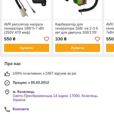
AVR регулятор напруги
Карбюратор для
AVR 
генератора 188f 5-7 кВт
генератора 168f, на 2-3.5
гене
(250V 470 мкф)
квт для двигуна 168/170f
7кВт
550
330
550
₴
₴
Купити
Купити
Про нас
100% позитивних з 2487 відгуків за рік
Працює з 05.03.2012
м. Козелець
Свято-Преображенська,14 індекс 17000, Козелець,
Україна
Контакти