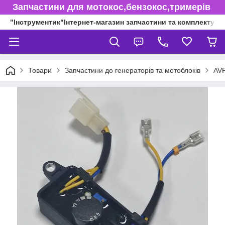
Запчастини для мотокос,бензокос,тримерів
"Інструментик"Інтернет-магазин запчастини та комплектуючі
Товари
Запчастини до генераторів та мотоблоків
AVR