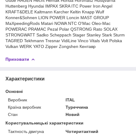
Güde HAGEN Hecht Hemak Honda Hortmasz Husqvarna
Huttenberg Hyundai IMPAX SKRA ITC Power Iron Angel
KRAFT&DELE Kaltmann Karcher Keltin Knapp Wulf
Konner&Sohnen LION POWER Loncin MAST GROUP
MaXpeedingRods Matari NOWA NTC O'Mac Oleo-Mac
POWERAC PRAMAC Pezal Polar QSTRONG Rato SOLAX
STRONGWATT Sadko Scheppach Stager Stanley Stark Sturm
TAGRED Tekhmann Tresnar VidiLine Vinco Vitals Volt Polska
Vulkan WERK YATO Zipper Zongshen Кентавр
Приховати
Характеристики
Основні
Виробник
ITAL
Країна виробник
Туреччина
Стан
Новий
Користувальницькі характеристики
Тактность двигуна
Чотиритактний