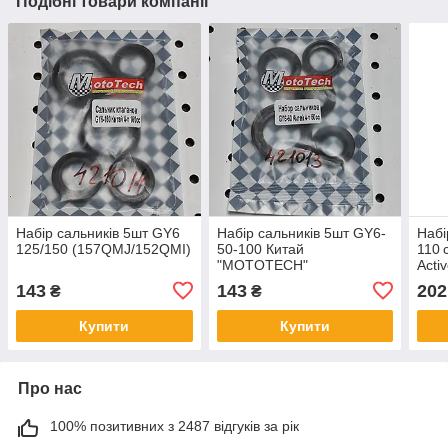
Подібні товари компанії
Набір сальників 5шт GY6
Набір сальників 5шт GY6-
Набі
125/150 (157QMJ/152QMI)
50-100 Китай
110 с
"MOTOTECH"
Acti
143
143
202
₴
₴
Купити
Купити
Про нас
100% позитивних з 2487 відгуків за рік