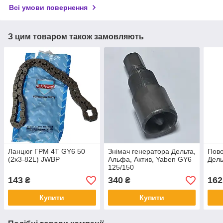
Всі умови повернення
З цим товаром також замовляють
Ланцюг ГРМ 4T GY6 50
Знімач генератора Дельта,
Пово
(2x3-82L) JWBP
Альфа, Актив, Yaben GY6
Дель
125/150
143
340
162
₴
₴
Купити
Купити