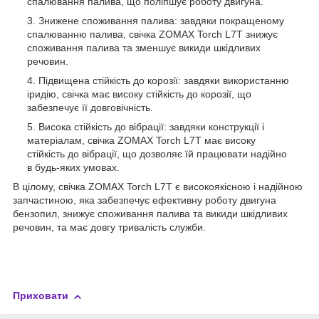
спалювання палива, що поліпшує роботу двигуна.
Знижене споживання палива: завдяки покращеному
спалюванню палива, свічка ZOMAX Torch L7T знижує
споживання палива та зменшує викиди шкідливих
речовин.
Підвищена стійкість до корозії: завдяки використанню
іридію, свічка має високу стійкість до корозії, що
забезпечує її довговічність.
Висока стійкість до вібрації: завдяки конструкції і
матеріалам, свічка ZOMAX Torch L7T має високу
стійкість до вібрації, що дозволяє їй працювати надійно
в будь-яких умовах.
В цілому, свічка ZOMAX Torch L7T є високоякісною і надійною
запчастиною, яка забезпечує ефективну роботу двигуна
бензопил, знижує споживання палива та викиди шкідливих
речовин, та має довгу тривалість служби.
Приховати