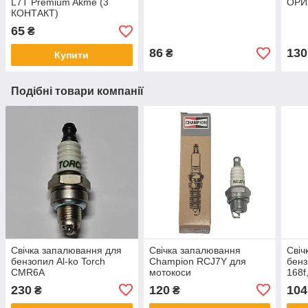
L7T Premium Akme (3
ОРИ
КОНТАКТ)
65
₴
86
130
₴
Купити
Подібні товари компанії
Свічка запалювання для
Свічка запалювання
Свіч
бензопил Al-ko Torch
Champion RCJ7Y для
бенз
CMR6A
мотокоси
168f
7TC
230
120
104
₴
₴