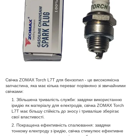
Свічка ZOMAX Torch L7T для бензопил - це високоякісна
запчастина, яка має кілька переваг порівняно зі звичайними
свічками:
Збільшена тривалість служби: завдяки використанню
іридію як матеріалу для електродів, свічка ZOMAX Torch
L7T має більшу стійкість до зносу і триваліше зберігає
свої властивості.
Покращена ефективність спалювання: завдяки
тонкому електроду з іридію, свічка стимулює ефективне