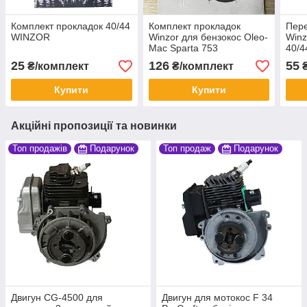
Комплект прокладок 40/44
Комплект прокладок
Пере
WINZOR
Winzor для бензокос Oleo-
Winz
Mac Sparta 753
40/4
25
126
55
₴/комплект
₴/комплект
₴
Купити
Купити
Акційні пропозиції та новинки
Топ продажів
Подарунок
Топ продаж
Подарунок
Двигун CG-4500 для
Двигун для мотокос F 34