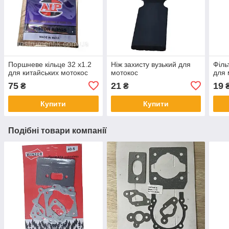
Поршневе кільце 32 х1.2
Ніж захисту вузький для
Філь
для китайських мотокос
мотокос
для 
75
21
19
₴
₴
Купити
Купити
Подібні товари компанії