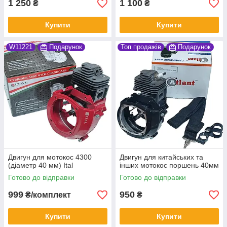
1 250
1 100
₴
₴
Купити
Купити
W11221
Подарунок
Топ продажів
Подарунок
Двигун для мотокос 4300
Двигун для китайських та
(діаметр 40 мм) Ital
інших мотокос поршень 40мм
Готово до відправки
Готово до відправки
999
950
₴/комплект
₴
Купити
Купити