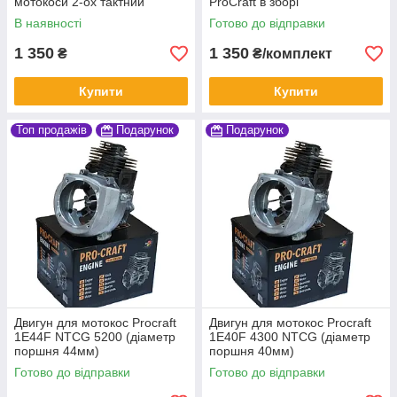
мотокоси 2-ох тактний
ProCraft в зборі
В наявності
Готово до відправки
1 350
1 350
₴
₴/комплект
Купити
Купити
Топ продажів
Подарунок
Подарунок
Двигун для мотокос Procraft
Двигун для мотокос Procraft
1E44F NTCG 5200 (діаметр
1E40F 4300 NTCG (діаметр
поршня 44мм)
поршня 40мм)
Готово до відправки
Готово до відправки