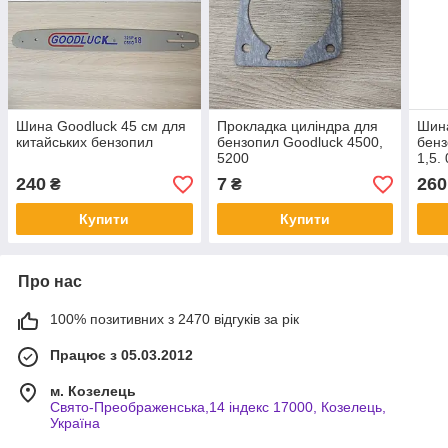
Шина Goodluck 45 cм для
Прокладка циліндра для
Шина
китайських бензопил
бензопил Goodluck 4500,
бенз
5200
1,5. 
240
7
260
₴
₴
Купити
Купити
Про нас
100% позитивних з 2470 відгуків за рік
Працює з 05.03.2012
м. Козелець
Свято-Преображенська,14 індекс 17000, Козелець,
Україна