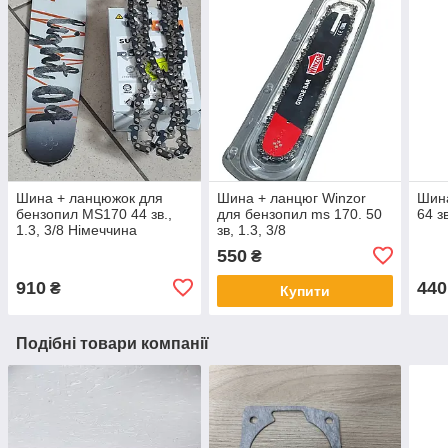
Шина + ланцюжок для
Шина + ланцюг Winzor
Шина
бензопил MS170 44 зв.,
для бензопил ms 170. 50
64 з
1.3, 3/8 Німеччина
зв, 1.3, 3/8
550
₴
910
440
₴
Купити
Подібні товари компанії