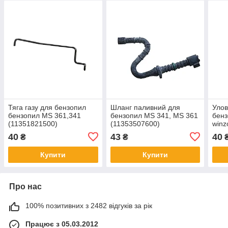
Тяга газу для бензопил
Шланг паливний для
Улов
бензопил MS 361,341
бензопил MS 341, MS 361
бенз
(11351821500)
(11353507600)
winz
40
43
40
₴
₴
Купити
Купити
Про нас
100% позитивних з 2482 відгуків за рік
Працює з 05.03.2012