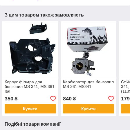
З цим товаром також замовляють
Корпус фільтра для
Карбюратор для бензопил
Стій
бензопил MS 341, MS 361
MS 361 MS341
341,
Ital
(113
350
840
179
₴
₴
Купити
Купити
Подібні товари компанії