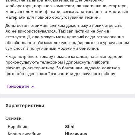
запчастин та витратних матеріалів для бензопил:
карбюратори, поршневі комплекти, ланцюги, шини, стартери,
корпусні елементи, фільтри, свічки запалювання та мастильні
матеріали для повного обслуговування техніки.
Деякі деталі отримані шляхом демонтажу з нових агрегатів,
які не використовувалися. Такі запчастини не були в
експлуатації, але можуть мати невеликі сліди встановлення
або зберігання. Усі комплектуючі підбираються з урахуванням
сумісності з популярними моделями бензопил.
Якщо потрібного товару немає в каталозі, наші менеджери
проконсультують телефоном і допоможуть підібрати
підходящу альтернативу. За бажанням надаємо додаткові
фото або відео кожної запчастини для зручного вибору.
Приховати
Характеристики
Основні
Виробник
Stihl
Країна виробник
Німеччина