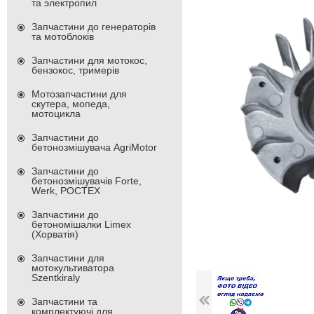
та электропил
Запчастини до генераторів
та мотоблоків
Запчастини для мотокос,
бензокос, тримерів
Мотозапчастини для
скутера, мопеда,
мотоцикла
Запчастини до
бетонозмішувача AgriMotor
Запчастини до
бетонозмішувачів Forte,
Werk, РОСТЕХ
Запчастини до
бетономішалки Limex
(Хорватія)
Запчастини для
мотокультиватора
Szentkiraly
Запчастини та
комплектуючі для