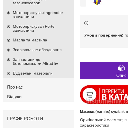
газонокосарок
Мотооприскувачі agrimotor
запчастини
Мотооприскувач Forte
запчастини
п
Масла та мастила
Зварювальне обладнання
Запчастини до
бетономішалки Altrad liv
Будівельні матеріали
Опис
Про нас
Відгуки
Маховик (магніто)
сумісніст
ГРАФІК РОБОТИ
Оригінальний елемент, зня
характеристики