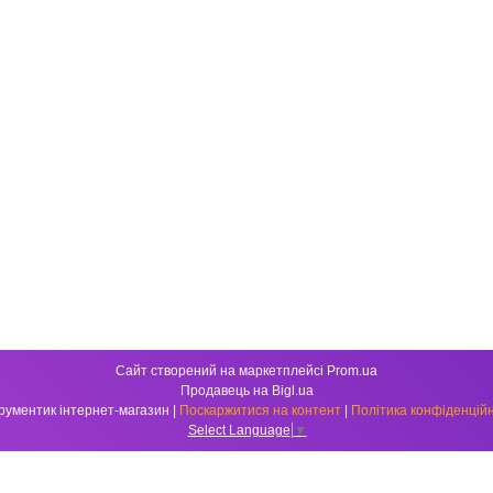
Сайт створений на маркетплейсі
Prom.ua
Продавець на Bigl.ua
Інструментик інтернет-магазин |
Поскаржитися на контент
|
Політика конфіденційн
Select Language
▼