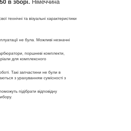
50 в зборі.
Німеччина
вої технічні та візуальні характеристики
плуатації не була. Можливі незначні
карбюратори, поршневі комплекти,
еріали для комплексного
оті. Такі запчастини не були в
аються з урахуванням сумісності з
оможуть підібрати відповідну
вибору.