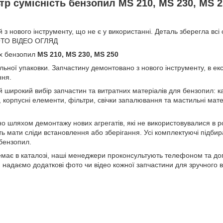
тр сумісність бензопил MS 210, MS 230, MS 2
 з нового інструменту, що не є у використанні. Деталь зберегла всі с
ОТО ВІДЕО ОГЛЯД
ях бензопил
MS 210, MS 230, MS 250
льної упаковки. Запчастину демонтовано з нового інструменту, в екс
ння.
й широкий вибір запчастин та витратних матеріалів для бензопил: 
 корпусні елементи, фільтри, свічки запалювання та мастильні мат
 шляхом демонтажу нових агрегатів, які не використовувалися в роб
ть мати сліди встановлення або зберігання. Усі комплектуючі підбир
бензопил.
емає в каталозі, наші менеджери проконсультують телефоном та доп
 надаємо додаткові фото чи відео кожної запчастини для зручного 