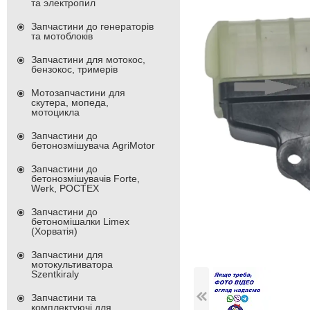
та электропил
Запчастини до генераторів
та мотоблоків
Запчастини для мотокос,
бензокос, тримерів
Мотозапчастини для
скутера, мопеда,
мотоцикла
Запчастини до
бетонозмішувача AgriMotor
Запчастини до
бетонозмішувачів Forte,
Werk, РОСТЕХ
Запчастини до
бетономішалки Limex
(Хорватія)
Запчастини для
мотокультиватора
Szentkiraly
Запчастини та
комплектуючі для