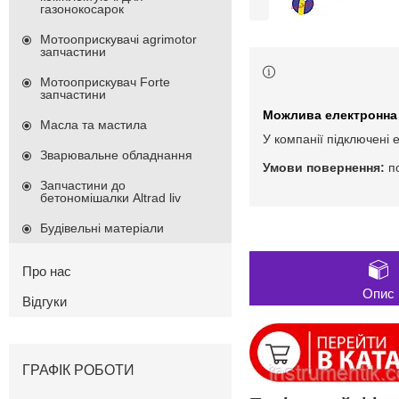
газонокосарок
Мотооприскувачі agrimotor
запчастини
Мотооприскувач Forte
запчастини
Масла та мастила
У компанії підключені 
Зварювальне обладнання
п
Запчастини до
бетономішалки Altrad liv
Будівельні матеріали
Про нас
Опис
Відгуки
ГРАФІК РОБОТИ