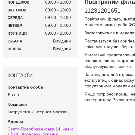
Повітряний філь
09:00
18:00
ПОНЕДІЛОК
11231201651
09:00
18:00
ВІВТОРОК
09:00
18:00
СЕРЕДА
Повітряний фільтр, знятий
Надаємо, якщо треба Ф
09:00
18:00
ЧЕТВЕР
Застосовується в модел
09:00
18:00
ПʼЯТНИЦЯ
Постачається без оригіна
Вихідний
СУБОТА
сліди монтажу чи зберіга
Вихідний
НЕДІЛЯ
У магазині представлени
ланцюги, шини, стартери,
обслуговування техніки.
Частину деталей отримано
КОНТАКТИ
експлуатації, однак можу
популярними моделями 
Якщо потрібної позиції н
Євген
альтернативу. За запитом
Інструментик інтернет-магазин
Свято-Преображенська,14 індекс
17000, Козелець, Україна