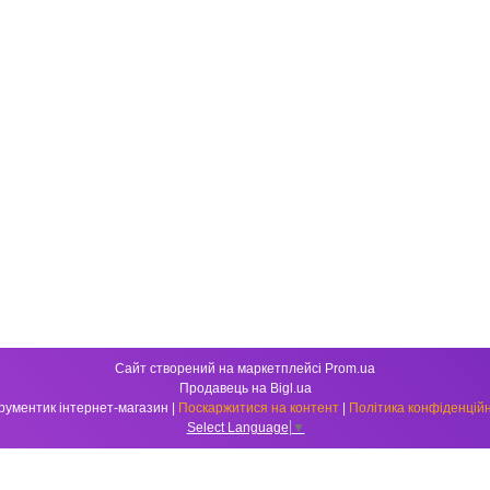
Сайт створений на маркетплейсі
Prom.ua
Продавець на Bigl.ua
Інструментик інтернет-магазин |
Поскаржитися на контент
|
Політика конфіденційн
Select Language
▼