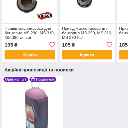
Привід маслонасоса для
Привід маслонасоса для
Прив
бензопил MS 290, MS 310,
бензопил MS 290, MS 310,
бенз
MS 390 winzor
MS 390 Ital
105
105
185
₴
₴
Купити
Купити
Акційні пропозиції та новинки
Оригінал ST
Подарунок