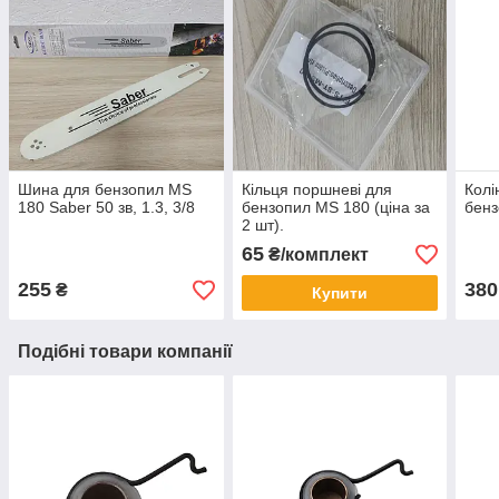
Шина для бензопил MS
Кільця поршневі для
Колі
180 Saber 50 зв, 1.3, 3/8
бензопил MS 180 (ціна за
бенз
2 шт).
65
₴/комплект
255
380
₴
Купити
Подібні товари компанії