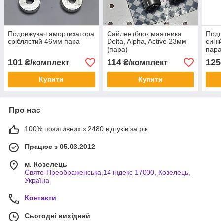
Подовжувач амортизатора
Сайлентблок маятника
Подо
сріблястий 46мм пара
Delta, Alpha, Active 23мм
сині
(пара)
пар
101
114
125
₴/комплект
₴/комплект
Купити
Купити
Про нас
100% позитивних з 2480 відгуків за рік
Працює з 05.03.2012
м. Козелець
Свято-Преображенська,14 індекс 17000, Козелець,
Україна
Контакти
Сьогодні вихідний