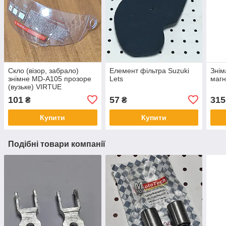
Скло (візор, забрало)
Елемент фільтра Suzuki
Знім
знімне MD-А105 прозоре
Lets
магн
(вузьке) VIRTUE
101
57
315
₴
₴
Купити
Купити
Подібні товари компанії