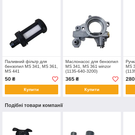
Паливний фільтр для
Маслонасос для бензопил
Ручк
бензопил MS 341, MS 361,
MS 341, MS 361 winzor
MS 3
MS 441
(1135-640-3200)
(113
50
365
280
₴
₴
Купити
Купити
Подібні товари компанії