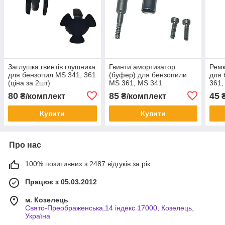
Заглушка гвинтів глушника
Гвинти амортизатор
Ремк
для бензопил MS 341, 361
(буфер) для бензопили
для 
(ціна за 2шт)
MS 361, MS 341
361,
80
85
45
₴/комплект
₴/комплект
Купити
Купити
Про нас
100% позитивних з 2487 відгуків за рік
Працює з 05.03.2012
м. Козелець
Свято-Преображенська,14 індекс 17000, Козелець,
Україна