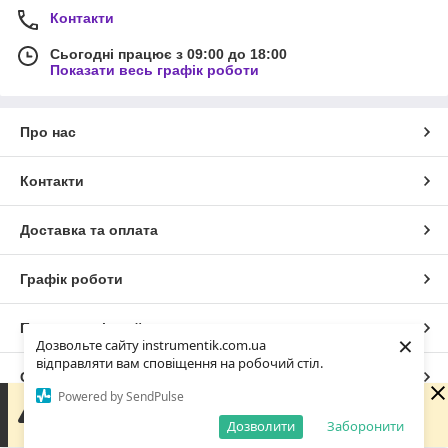
Контакти
Сьогодні працює з 09:00 до 18:00
Показати весь графік роботи
Про нас
Контакти
Доставка та оплата
Графік роботи
Повна версія сайту
×
Дозвольте сайту instrumentik.com.ua
відправляти вам сповіщення на робочий стіл.
Сайт створено на маркетплейсі
Prom.ua
Powered by SendPulse
Зараз у компанії неробочий час. Замовлення та
повідомлення будуть оброблені з 09:00 найближчого
Дозволити
Заборонити
Політика конфіденційності
робочого дня (завтра, 07.08).