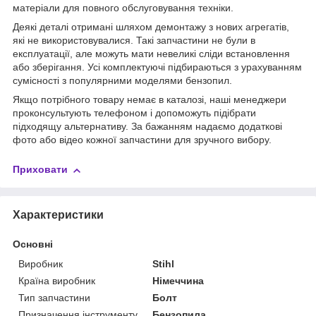
матеріали для повного обслуговування техніки.
Деякі деталі отримані шляхом демонтажу з нових агрегатів,
які не використовувалися. Такі запчастини не були в
експлуатації, але можуть мати невеликі сліди встановлення
або зберігання. Усі комплектуючі підбираються з урахуванням
сумісності з популярними моделями бензопил.
Якщо потрібного товару немає в каталозі, наші менеджери
проконсультують телефоном і допоможуть підібрати
підходящу альтернативу. За бажанням надаємо додаткові
фото або відео кожної запчастини для зручного вибору.
Приховати
Характеристики
Основні
Виробник
Stihl
Країна виробник
Німеччина
Тип запчастини
Болт
Призначення інструменту
Бензопила