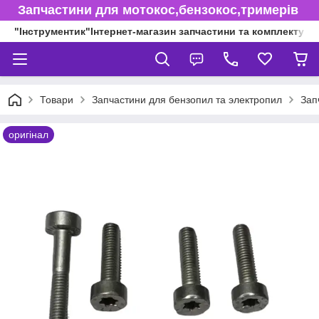
Запчастини для мотокос,бензокос,тримерів
"Інструментик"Інтернет-магазин запчастини та комплектуючі
Товари
Запчастини для бензопил та электропил
Зап
оригінал